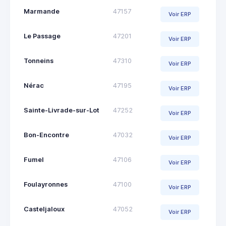
Marmande
47157
Voir ERP
Le Passage
47201
Voir ERP
Tonneins
47310
Voir ERP
Nérac
47195
Voir ERP
Sainte-Livrade-sur-Lot
47252
Voir ERP
Bon-Encontre
47032
Voir ERP
Fumel
47106
Voir ERP
Foulayronnes
47100
Voir ERP
Casteljaloux
47052
Voir ERP