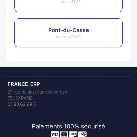
Insee : 47052
Pont-du-Casse
Insee : 47209
FRANCE-ERP
27 rue du dessous des berges
75013 PARIS
01 83 62 99 51
Paiements 100% sécurisé