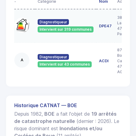
-
Catégorie
Nom
Adresse
38 rue
Diagnostiqueur
Lacordair
DPE47
47520 Le
Intervient sur 319 communes
Passage
87
Boulevard
Diagnostiqueur
A
ACDI
Carnot
Intervient sur 43 communes
47000
AGEN
Historique CATNAT — BOE
Depuis 1982,
BOE
a fait l'objet de
19 arrêtés
de catastrophe naturelle
(dernier : 2026). Le
risque dominant est
Inondations et/ou
Coulées de Boue
(11 arrêtés).