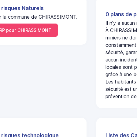
 risques Naturels
0 plans de p
l sur la commune de CHIRASSIMONT.
Il n'y a aucu
À CHIRASSIMON
RP pour CHIRASSIMONT
miniers ne doi
constamment s
sécurité, gara
aucun incident
locales sont p
grâce à une b
Les habitants
sécurité est u
prévention des
 risques technologique
Liste des C