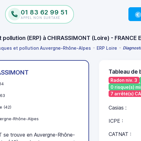
01 83 62 99 51
APPEL NON SURTAXÉ
et pollution (ERP) à CHIRASSIMONT (Loire) - FRANCE 
isques et pollution Auvergne-Rhône-Alpes
ERP Loire
Diagnost
Tableau de
ASSIMONT
Radon niv. 3
14
0 risque(s) mi
7 arrêté(s) C
63
e (42)
Casias :
ergne-Rhône-Alpes
ICPE :
CATNAT :
se trouve en Auvergne-Rhône-