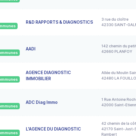
3 rue du cloître
R&D RAPPORTS & DIAGNOSTICS
42330 SAINT-GAL
communes
142 chemin du peti
AADI
42660 PLANFOY
 communes
AGENCE DIAGNOSTIC
Allée du Moulin Sai
IMMOBILIER
42480 LA FOUILL
 communes
1 Rue Antoine Roch
ADC Diag Immo
42000 Saint-Etien
 communes
42 chemin de la cô
L'AGENCE DU DIAGNOSTIC
42170 Saint-Just-S
 communes
Rambert