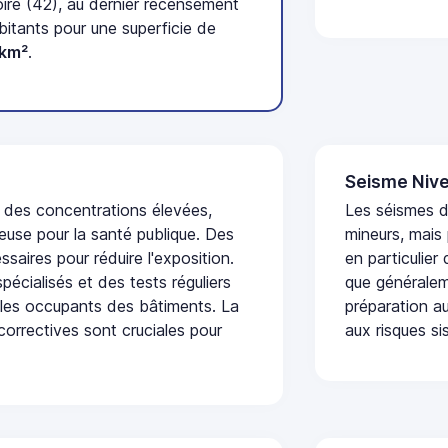
ire (42), au dernier recensement
tants pour une superficie de
/km²
.
Seisme Nive
t des concentrations élevées,
Les séismes 
euse pour la santé publique. Des
mineurs, mais
saires pour réduire l'exposition.
en particulier
écialisés et des tests réguliers
que généraleme
 les occupants des bâtiments. La
préparation au
 correctives sont cruciales pour
aux risques si