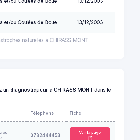
s et/ou Coulées de Boue
13/12/2003
s et/ou Coulées de Boue
13/12/2003
tastrophes naturelles à CHIRASSIMONT
z un
diagnostiqueur à CHIRASSIMONT
dans le
Télephone
Fiche
ères
Voir la page
0782444453
er