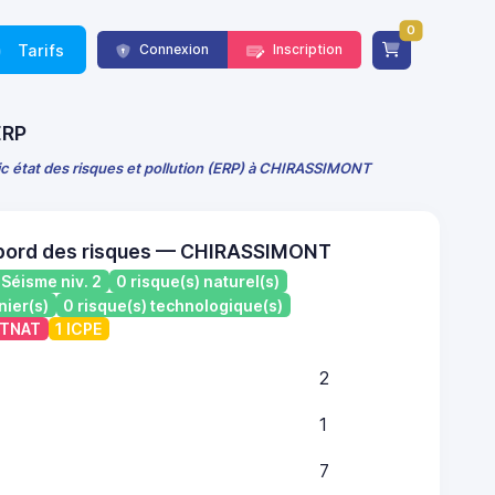
0
Tarifs
Connexion
Inscription
ERP
ic état des risques et pollution (ERP) à CHIRASSIMONT
 bord des risques — CHIRASSIMONT
Séisme niv. 2
0 risque(s) naturel(s)
nier(s)
0 risque(s) technologique(s)
ATNAT
1 ICPE
2
1
7