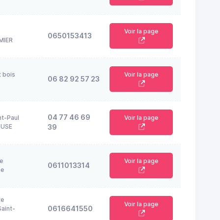
Voir la page
0650153413
MIER
t bois
Voir la page
06 82 92 57 23
04 77 46 69
nt-Paul
Voir la page
OUSE
39
e
Voir la page
0611013314
ne
te
Voir la page
0616641550
aint-