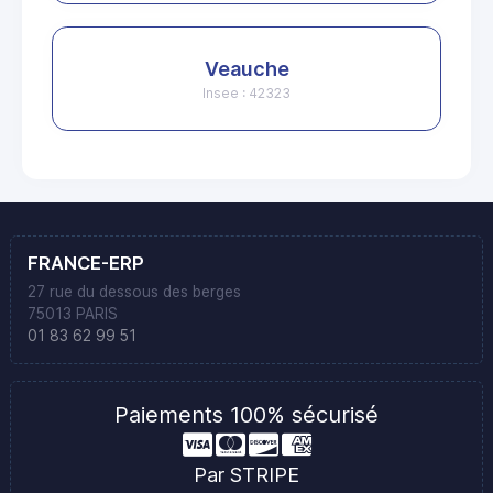
Veauche
Insee : 42323
FRANCE-ERP
27 rue du dessous des berges
75013 PARIS
01 83 62 99 51
Paiements 100% sécurisé
Par STRIPE