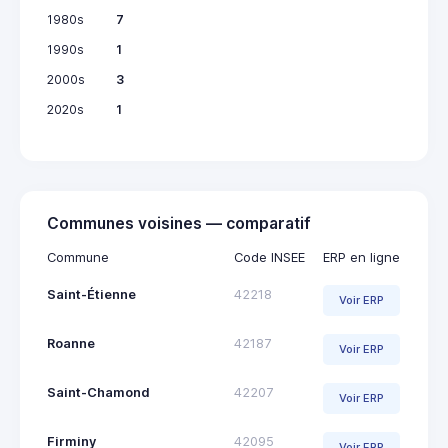
1980s
7
1990s
1
2000s
3
2020s
1
Communes voisines — comparatif
Commune
Code INSEE
ERP en ligne
Saint-Étienne
42218
Voir ERP
Roanne
42187
Voir ERP
Saint-Chamond
42207
Voir ERP
Firminy
42095
Voir ERP