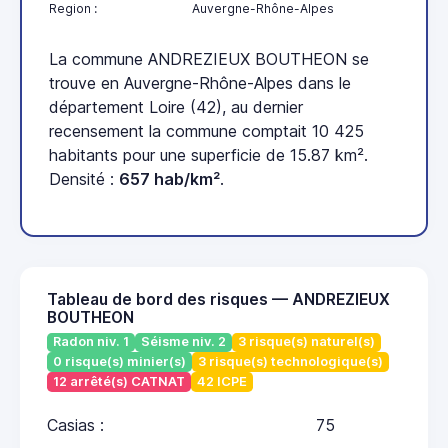
Region :
Auvergne-Rhône-Alpes
La commune ANDREZIEUX BOUTHEON se
trouve en Auvergne-Rhône-Alpes dans le
département Loire (42), au dernier
recensement la commune comptait 10 425
habitants pour une superficie de 15.87 km².
Densité :
657 hab/km²
.
Tableau de bord des risques — ANDREZIEUX
BOUTHEON
Radon niv. 1
Séisme niv. 2
3 risque(s) naturel(s)
0 risque(s) minier(s)
3 risque(s) technologique(s)
12 arrêté(s) CATNAT
42 ICPE
Casias :
75