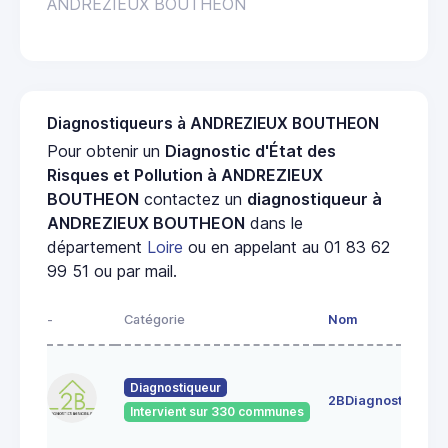
ANDREZIEUX BOUTHEON
Diagnostiqueurs à ANDREZIEUX BOUTHEON
Pour obtenir un
Diagnostic d'État des
Risques et Pollution à ANDREZIEUX
BOUTHEON
contactez un
diagnostiqueur à
ANDREZIEUX BOUTHEON
dans le
département
Loire
ou en appelant au 01 83 62
99 51 ou par mail.
-
Catégorie
Nom
A
4
Diagnostiqueur
c
2BDiagnostics
4
Intervient sur 330 communes
G