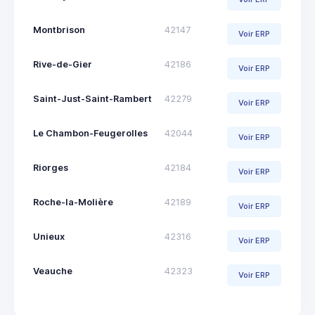
Montbrison
42147
Voir ERP
Rive-de-Gier
42186
Voir ERP
Saint-Just-Saint-Rambert
42279
Voir ERP
Le Chambon-Feugerolles
42044
Voir ERP
Riorges
42184
Voir ERP
Roche-la-Molière
42189
Voir ERP
Unieux
42316
Voir ERP
Veauche
42323
Voir ERP