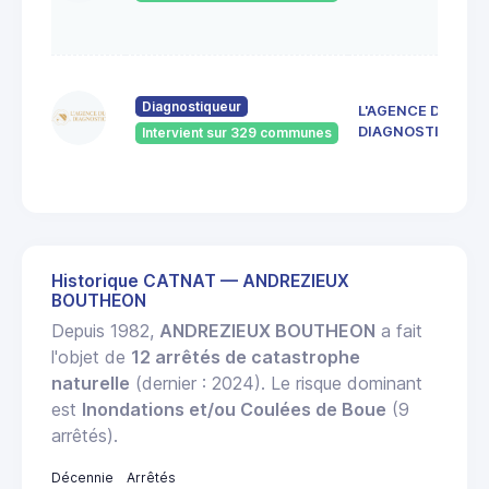
S
E
4
d
Diagnostiqueur
L'AGENCE DU
4
DIAGNOSTIC
Intervient sur 329 communes
J
R
Historique CATNAT — ANDREZIEUX
BOUTHEON
Depuis 1982,
ANDREZIEUX BOUTHEON
a fait
l'objet de
12 arrêtés de catastrophe
naturelle
(dernier : 2024). Le risque dominant
est
Inondations et/ou Coulées de Boue
(9
arrêtés).
Décennie
Arrêtés