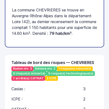
La commune CHEVRIERES se trouve en
Auvergne-Rhône-Alpes dans le département
Loire (42), au dernier recensement la commune
comptait 1 150 habitants pour une superficie de
14.60 km². Densité :
79 hab/km²
.
Tableau de bord des risques — CHEVRIERES
Radon niv. 3
Séisme niv. 2
1 risque(s) naturel(s)
0 risque(s) minier(s)
0 risque(s) technologique(s)
7 arrêté(s) CATNAT
2 ICPE
Casias :
3
ICPE :
2