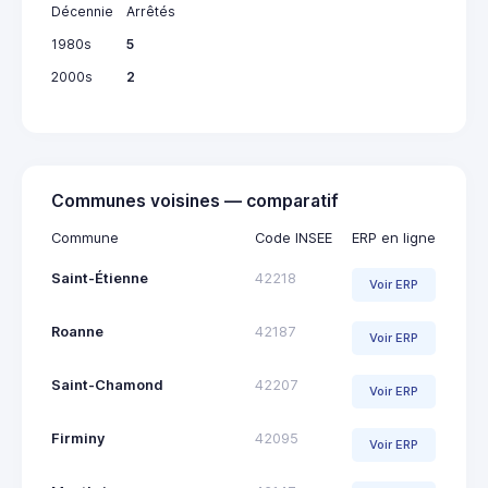
Décennie
Arrêtés
1980s
5
2000s
2
Communes voisines — comparatif
Commune
Code INSEE
ERP en ligne
Saint-Étienne
42218
Voir ERP
Roanne
42187
Voir ERP
Saint-Chamond
42207
Voir ERP
Firminy
42095
Voir ERP