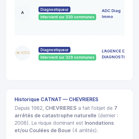
A
Diagnostiqueur
ADC Diag
R
A
4
Immo
Intervient sur 330 communes
S
E
4
d
Diagnostiqueur
L'AGENCE DU
4
DIAGNOSTIC
Intervient sur 329 communes
J
R
Historique CATNAT — CHEVRIERES
Depuis 1982,
CHEVRIERES
a fait l'objet de
7
arrêtés de catastrophe naturelle
(dernier :
2008). Le risque dominant est
Inondations
et/ou Coulées de Boue
(4 arrêtés).