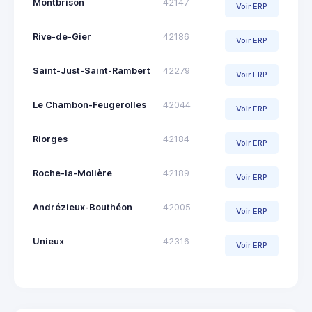
Montbrison
42147
Voir ERP
Rive-de-Gier
42186
Voir ERP
Saint-Just-Saint-Rambert
42279
Voir ERP
Le Chambon-Feugerolles
42044
Voir ERP
Riorges
42184
Voir ERP
Roche-la-Molière
42189
Voir ERP
Andrézieux-Bouthéon
42005
Voir ERP
Unieux
42316
Voir ERP