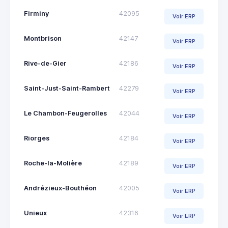
Firminy
42095
Voir ERP
Montbrison
42147
Voir ERP
Rive-de-Gier
42186
Voir ERP
Saint-Just-Saint-Rambert
42279
Voir ERP
Le Chambon-Feugerolles
42044
Voir ERP
Riorges
42184
Voir ERP
Roche-la-Molière
42189
Voir ERP
Andrézieux-Bouthéon
42005
Voir ERP
Unieux
42316
Voir ERP