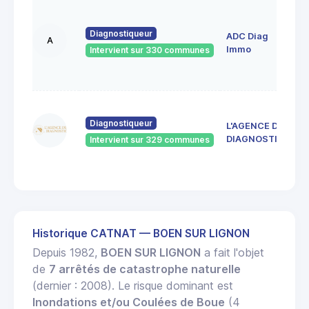
1
A
Diagnostiqueur
ADC Diag
R
A
4
Immo
Intervient sur 330 communes
S
E
4
d
Diagnostiqueur
L'AGENCE DU
4
DIAGNOSTIC
Intervient sur 329 communes
J
R
Historique CATNAT — BOEN SUR LIGNON
Depuis 1982,
BOEN SUR LIGNON
a fait l'objet
de
7 arrêtés de catastrophe naturelle
(dernier : 2008). Le risque dominant est
Inondations et/ou Coulées de Boue
(4