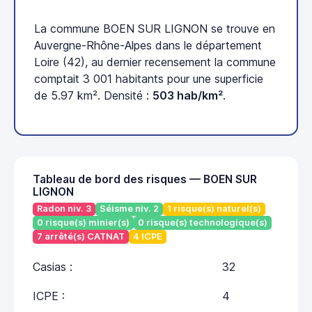
La commune BOEN SUR LIGNON se trouve en
Auvergne-Rhône-Alpes dans le département
Loire (42), au dernier recensement la commune
comptait 3 001 habitants pour une superficie
de 5.97 km². Densité :
503 hab/km²
.
Tableau de bord des risques — BOEN SUR
LIGNON
Radon niv. 3
Séisme niv. 2
1 risque(s) naturel(s)
0 risque(s) minier(s)
0 risque(s) technologique(s)
7 arrêté(s) CATNAT
4 ICPE
Casias :
32
ICPE :
4