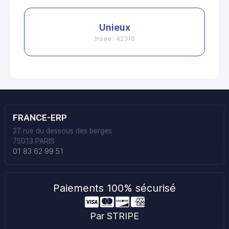
Unieux
Insee : 42316
FRANCE-ERP
27 rue du dessous des berges
75013 PARIS
01 83 62 99 51
Paiements 100% sécurisé
Par STRIPE