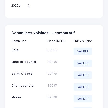
2020s
1
Communes voisines — comparatif
Commune
Code INSEE
ERP en ligne
Dole
39198
Voir ERP
Lons-le-Saunier
39300
Voir ERP
Saint-Claude
39478
Voir ERP
Champagnole
39097
Voir ERP
Morez
39368
Voir ERP