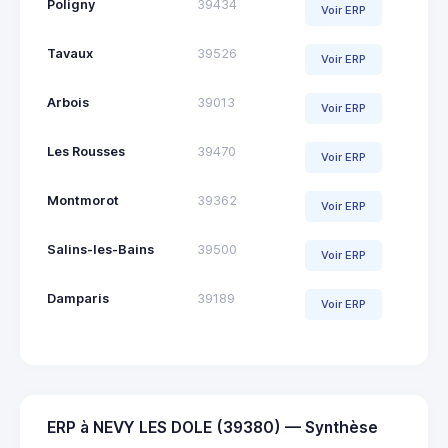
Poligny
39434
Voir ERP
Tavaux
39526
Voir ERP
Arbois
39013
Voir ERP
Les Rousses
39470
Voir ERP
Montmorot
39362
Voir ERP
Salins-les-Bains
39500
Voir ERP
Damparis
39189
Voir ERP
ERP à NEVY LES DOLE (39380) — Synthèse