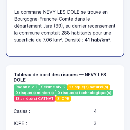
La commune NEVY LES DOLE se trouve en
Bourgogne-Franche-Comté dans le
département Jura (39), au dernier recensement
la commune comptait 288 habitants pour une
superficie de 7.06 km². Densité :
41 hab/km²
.
Tableau de bord des risques — NEVY LES
DOLE
Radon niv. 1
Séisme niv. 2
1 risque(s) naturel(s)
0 risque(s) minier(s)
0 risque(s) technologique(s)
13 arrêté(s) CATNAT
3 ICPE
Casias :
4
ICPE :
3