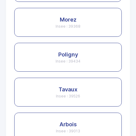
Morez
Insee : 39368
Poligny
Insee : 39434
Tavaux
Insee : 39526
Arbois
Insee : 39013