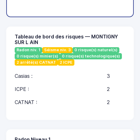
Tableau de bord des risques — MONTIGNY
SUR L AIN
Radon niv. 1
Séisme niv. 3
0 risque(s) naturel(s)
0 risque(s) minier(s)
0 risque(s) technologique(s)
2 arrêté(s) CATNAT
2 ICPE
Casias :
3
ICPE :
2
CATNAT :
2
Radon Niveau 1