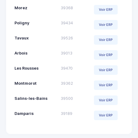
Morez
39368
Voir ERP
Poligny
39434
Voir ERP
Tavaux
39526
Voir ERP
Arbois
39013
Voir ERP
Les Rousses
39470
Voir ERP
Montmorot
39362
Voir ERP
Salins-les-Bains
39500
Voir ERP
Damparis
39189
Voir ERP