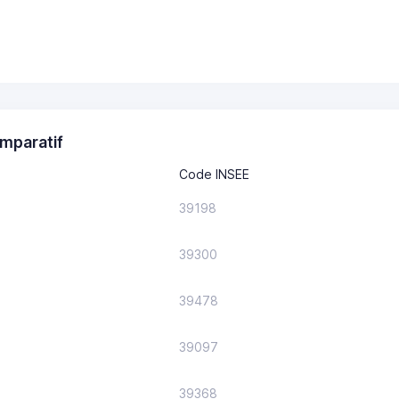
mparatif
Code INSEE
39198
39300
39478
39097
39368