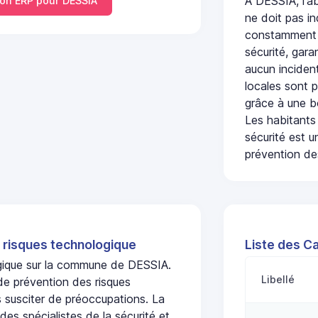
À DESSIA, l'a
n ERP pour DESSIA
ne doit pas i
constamment s
sécurité, gara
aucun incident
locales sont p
grâce à une b
Les habitants
sécurité est u
prévention des
 risques technologique
Liste des C
ogique sur la commune de DESSIA.
Libellé
de prévention des risques
 susciter de préoccupations. La
 des spécialistes de la sécurité et