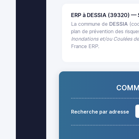
ERP à DESSIA (39320) —
La commune de
DESSIA
(cod
plan de prévention des risqu
Inondations et/ou Coulées d
France ERP.
COMMA
Recherche par adresse