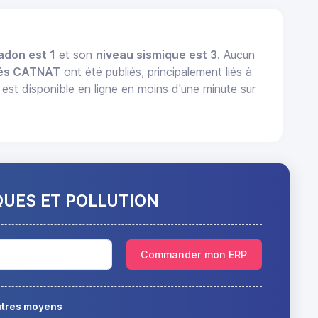
adon est 1
et son
niveau sismique est 3
. Aucun
tés CATNAT
ont été publiés, principalement liés à
st disponible en ligne en moins d'une minute sur
QUES ET POLLUTION
Commander mon ERP
autres moyens