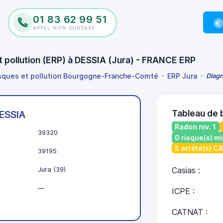
01 83 62 99 51
APPEL NON SURTAXÉ
t pollution (ERP) à DESSIA (Jura) - FRANCE ERP
isques et pollution Bourgogne-Franche-Comté
ERP Jura
Diagn
Tableau de 
ESSIA
Radon niv. 1
39320
0 risque(s) mi
5 arrêté(s) C
39195
Jura (39)
Casias :
—
ICPE :
CATNAT :