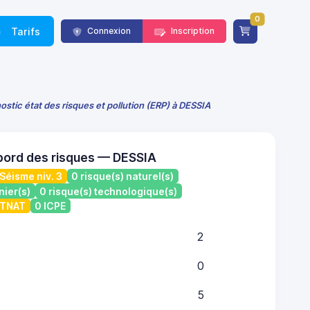
0
Tarifs
Connexion
Inscription
ostic état des risques et pollution (ERP) à DESSIA
bord des risques — DESSIA
Séisme niv. 3
0 risque(s) naturel(s)
nier(s)
0 risque(s) technologique(s)
ATNAT
0 ICPE
2
0
5