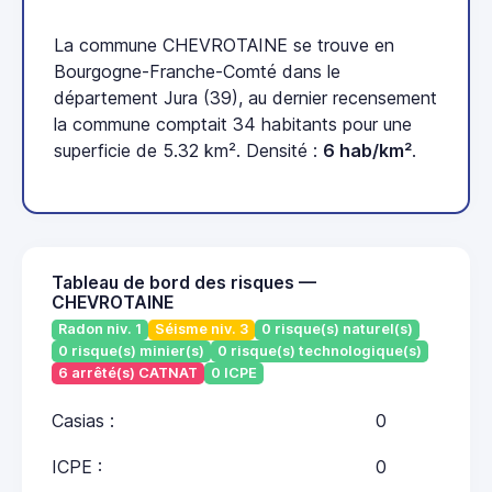
La commune CHEVROTAINE se trouve en
Bourgogne-Franche-Comté dans le
département Jura (39), au dernier recensement
la commune comptait 34 habitants pour une
superficie de 5.32 km². Densité :
6 hab/km²
.
Tableau de bord des risques —
CHEVROTAINE
Radon niv. 1
Séisme niv. 3
0 risque(s) naturel(s)
0 risque(s) minier(s)
0 risque(s) technologique(s)
6 arrêté(s) CATNAT
0 ICPE
Casias :
0
ICPE :
0