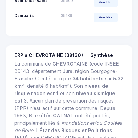
Salins-les-Bains
39500
Voir ERP
Damparis
39189
Voir ERP
ERP à CHEVROTAINE (39130) — Synthèse
La commune de
CHEVROTAINE
(code INSEE
39143, département Jura, région Bourgogne-
Franche-Comté) compte
34 habitants
sur
5.32
km²
(densité 6 hab/km²). Son
niveau de
risque radon est 1
et son
niveau sismique
est 3
. Aucun plan de prévention des risques
(PPR) n'est actif sur cette commune. Depuis
1983,
6 arrêtés CATNAT
ont été publiés,
principalement liés à
Inondations et/ou Coulées
de Boue
. L'
État des Risques et Pollutions
(ERP)
pour CHEVROTAINE est disponible en