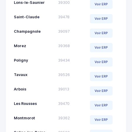
Lons-le-Saunier
39300
Voir ERP
Saint-Claude
39478
Voir ERP
Champagnole
39097
Voir ERP
Morez
39368
Voir ERP
Poligny
39434
Voir ERP
Tavaux
39526
Voir ERP
Arbois
39013
Voir ERP
Les Rousses
39470
Voir ERP
Montmorot
39362
Voir ERP