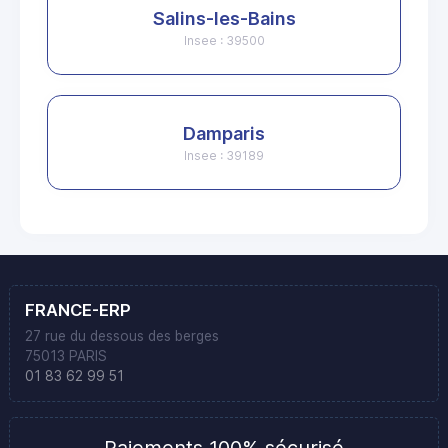
Salins-les-Bains
Insee : 39500
Damparis
Insee : 39189
FRANCE-ERP
27 rue du dessous des berges
75013 PARIS
01 83 62 99 51
Paiements 100% sécurisé