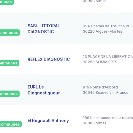
30900 Nîmes
mmunes
SASU LITTORAL
394 Chemin de Trouchaud
DIAGNOSTIC
30220 Aigues-Mortes
 communes
13 PLACE DE LA LIBERATIO
REFLEX DIAGNOSTIC
30250 SOMMIERES
 communes
EURL Le
919 Route d'Aubord
Diagnostiqueur
30640 Beauvoisin, France
 communes
189 bis impasse maleroubine
EI Regnault Anthony
30000 Nîmes
4 communes