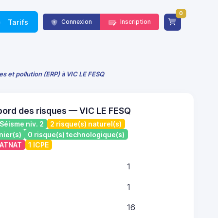
0
Tarifs
Connexion
Inscription
es et pollution (ERP) à VIC LE FESQ
bord des risques — VIC LE FESQ
Séisme niv. 2
2 risque(s) naturel(s)
nier(s)
0 risque(s) technologique(s)
 CATNAT
1 ICPE
1
1
16