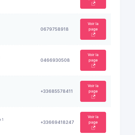
Voir la
0679758918
page
Voir la
N
0466930508
page
Voir la
+33685578411
page
Voir la
 1
+33669418247
page