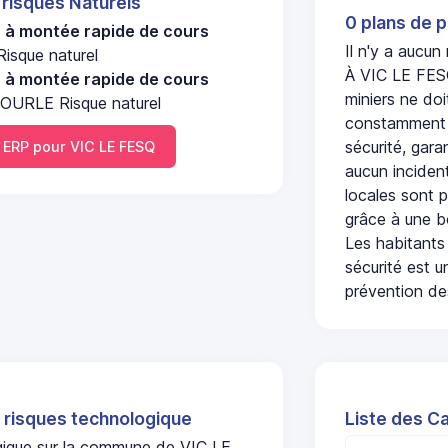
 risques Naturels
0 plans de p
u à montée rapide de cours
Il n'y a aucu
isque naturel
À VIC LE FESQ
u à montée rapide de cours
miniers ne doi
OURLE Risque naturel
constamment s
sécurité, gara
ERP pour VIC LE FESQ
aucun incident
locales sont p
grâce à une b
Les habitants
sécurité est u
prévention des
 risques technologique
Liste des C
ogique sur la commune de VIC LE