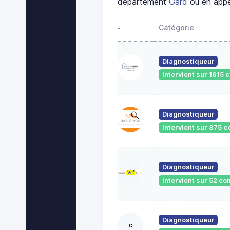
département
Gard
ou en appe
Catégorie
-
Diagnostiqueur
Intervient sur 1615
Diagnostiqueur
Intervient sur 875
Diagnostiqueur
Intervient sur 52 
Diagnostiqueur
c