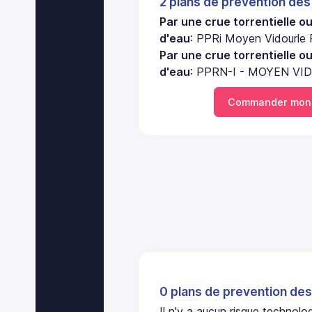
2 plans de prevention des
Par une crue torrentielle o
d'eau
: PPRi Moyen Vidourle R
Par une crue torrentielle o
d'eau
: PPRN-I - MOYEN VID
Commander mon 
0 plans de prevention des
Il n'y a aucun risque technol