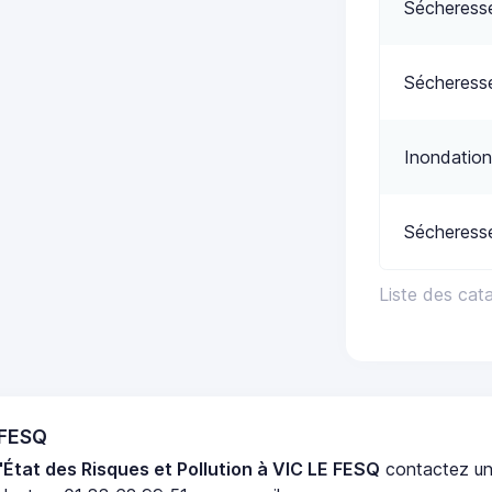
Sécheress
Sécheress
Inondation
Sécheress
Liste des cat
 FESQ
'État des Risques et Pollution à VIC LE FESQ
contactez u