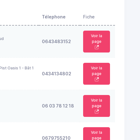
Télephone
Fiche
Voir la
ud
0643483152
page
ist Oasis 1 - Bât 1
Voir la
0434134802
page
Voir la
06 03 78 12 18
page
Voir la
0679755210
page