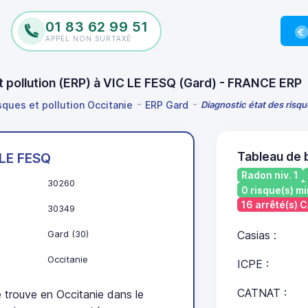
01 83 62 99 51
APPEL NON SURTAXÉ
et pollution (ERP) à VIC LE FESQ (Gard) - FRANCE ERP
sques et pollution Occitanie
ERP Gard
Diagnostic état des risqu
Tableau de 
 LE FESQ
Radon niv. 1
30260
0 risque(s) mi
16 arrêté(s)
30349
Gard (30)
Casias :
Occitanie
ICPE :
CATNAT :
trouve en Occitanie dans le