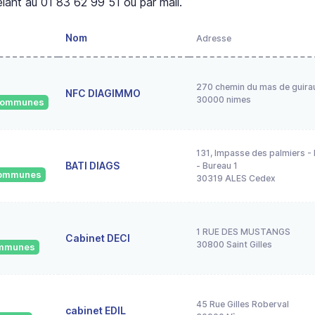
lant au 01 83 62 99 51 ou par mail.
Nom
Adresse
270 chemin du mas de guira
NFC DIAGIMMO
30000 nimes
 communes
131, Impasse des palmiers - P
BATI DIAGS
- Bureau 1
 communes
30319 ALES Cedex
1 RUE DES MUSTANGS
Cabinet DECI
30800 Saint Gilles
communes
45 Rue Gilles Roberval
cabinet EDIL