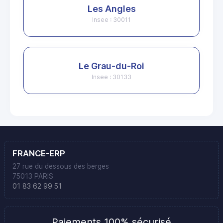
Les Angles
Insee : 30011
Le Grau-du-Roi
Insee : 30133
FRANCE-ERP
27 rue du dessous des berges
75013 PARIS
01 83 62 99 51
Paiements 100% sécurisé