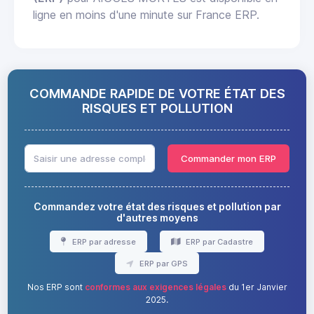
ligne en moins d'une minute sur France ERP.
COMMANDE RAPIDE DE VOTRE ÉTAT DES
RISQUES ET POLLUTION
Commander mon ERP
Commandez votre état des risques et pollution par
d'autres moyens
ERP par adresse
ERP par Cadastre
ERP par GPS
Nos ERP sont
conformes aux exigences légales
du 1er Janvier
2025.