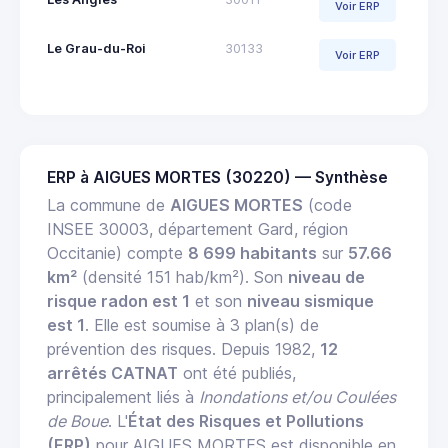
Voir ERP
Le Grau-du-Roi
30133
Voir ERP
ERP à AIGUES MORTES (30220) — Synthèse
La commune de
AIGUES MORTES
(code
INSEE 30003, département Gard, région
Occitanie) compte
8 699 habitants
sur
57.66
km²
(densité 151 hab/km²). Son
niveau de
risque radon est 1
et son
niveau sismique
est 1
. Elle est soumise à 3 plan(s) de
prévention des risques. Depuis 1982,
12
arrêtés CATNAT
ont été publiés,
principalement liés à
Inondations et/ou Coulées
de Boue
. L'
État des Risques et Pollutions
(ERP)
pour AIGUES MORTES est disponible en