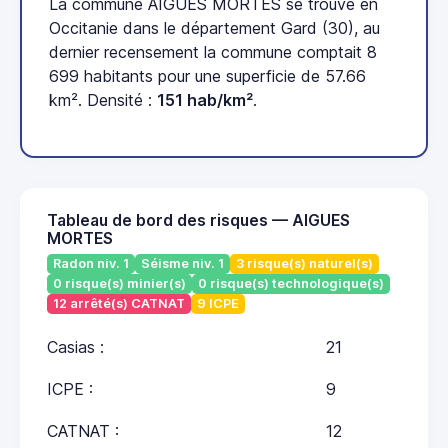
La commune AIGUES MORTES se trouve en
Occitanie dans le département Gard (30), au
dernier recensement la commune comptait 8
699 habitants pour une superficie de 57.66
km². Densité :
151 hab/km²
.
Tableau de bord des risques — AIGUES
MORTES
Radon niv. 1
Séisme niv. 1
3 risque(s) naturel(s)
0 risque(s) minier(s)
0 risque(s) technologique(s)
12 arrêté(s) CATNAT
9 ICPE
Casias :
21
ICPE :
9
CATNAT :
12