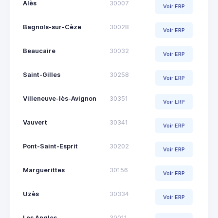
Alès
30007
Voir ERP
Bagnols-sur-Cèze
30028
Voir ERP
Beaucaire
30032
Voir ERP
Saint-Gilles
30258
Voir ERP
Villeneuve-lès-Avignon
30351
Voir ERP
Vauvert
30341
Voir ERP
Pont-Saint-Esprit
30202
Voir ERP
Marguerittes
30156
Voir ERP
Uzès
30334
Voir ERP
Les Angles
30011