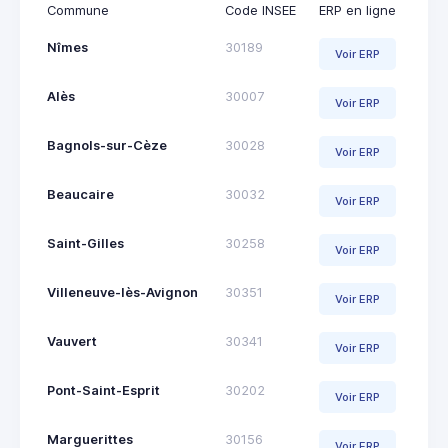
Commune
Code INSEE
ERP en ligne
Nîmes
30189
Voir ERP
Alès
30007
Voir ERP
Bagnols-sur-Cèze
30028
Voir ERP
Beaucaire
30032
Voir ERP
Saint-Gilles
30258
Voir ERP
Villeneuve-lès-Avignon
30351
Voir ERP
Vauvert
30341
Voir ERP
Pont-Saint-Esprit
30202
Voir ERP
Marguerittes
30156
Voir ERP