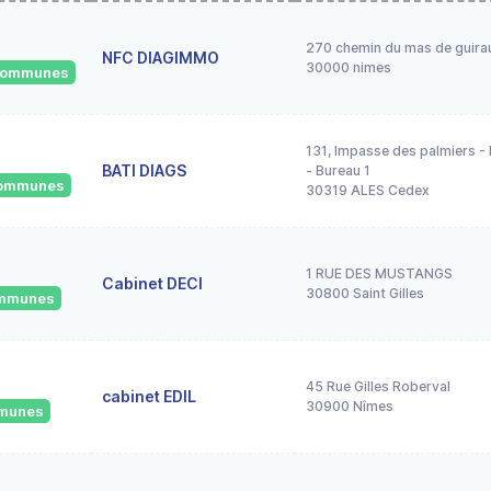
270 chemin du mas de guira
NFC DIAGIMMO
30000 nimes
 communes
131, Impasse des palmiers - P
BATI DIAGS
- Bureau 1
 communes
30319 ALES Cedex
1 RUE DES MUSTANGS
Cabinet DECI
30800 Saint Gilles
communes
45 Rue Gilles Roberval
cabinet EDIL
30900 Nîmes
mmunes