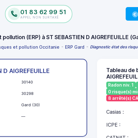
01 83 62 99 51
APPEL NON SURTAXÉ
et pollution (ERP) à ST SEBASTIEN D AIGREFEUILLE (
sques et pollution Occitanie
ERP Gard
Diagnostic état des risq
Tableau de 
N D AIGREFEUILLE
AIGREFEUIL
30140
Radon niv. 1
0 risque(s) mi
30298
8 arrêté(s) 
Gard (30)
Casias :
—
ICPE :
CATNAT :