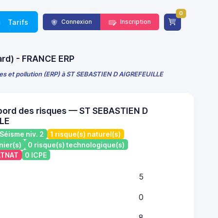
0
Tarifs
Connexion
Inscription
Gard) - FRANCE ERP
ues et pollution (ERP) à ST SEBASTIEN D AIGREFEUILLE
bord des risques — ST SEBASTIEN D
LE
Séisme niv. 2
1 risque(s) naturel(s)
nier(s)
0 risque(s) technologique(s)
CATNAT
0 ICPE
5
0
8