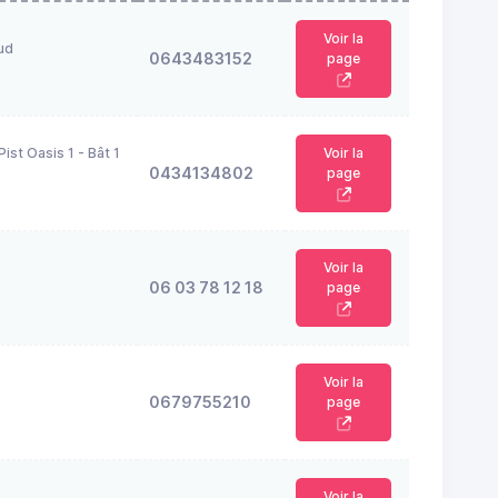
Voir la
ud
0643483152
page
ist Oasis 1 - Bât 1
Voir la
0434134802
page
Voir la
06 03 78 12 18
page
Voir la
0679755210
page
Voir la