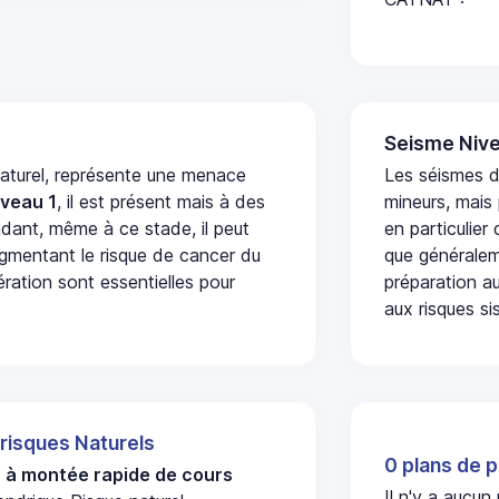
Seisme Nive
naturel, représente une menace
Les séismes 
iveau 1
, il est présent mais à des
mineurs, mais
dant, même à ce stade, il peut
en particulier
augmentant le risque de cancer du
que généraleme
ération sont essentielles pour
préparation au
aux risques si
 risques Naturels
0 plans de p
u à montée rapide de cours
Il n'y a aucu