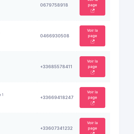
0679758918
page
Voir la
N
0466930508
page
Voir la
+33685578411
page
Voir la
 1
+33669418247
page
Voir la
+33607341232
page