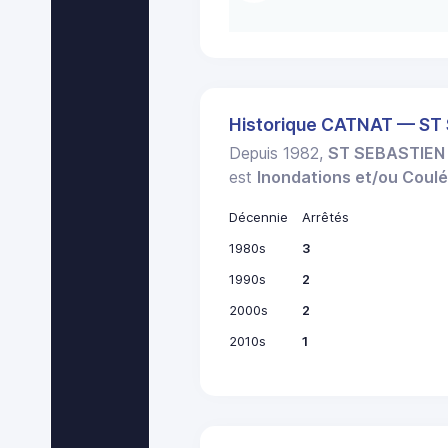
Historique CATNAT — ST
Depuis 1982,
ST SEBASTIEN 
est
Inondations et/ou Coul
Décennie
Arrêtés
1980s
3
1990s
2
2000s
2
2010s
1