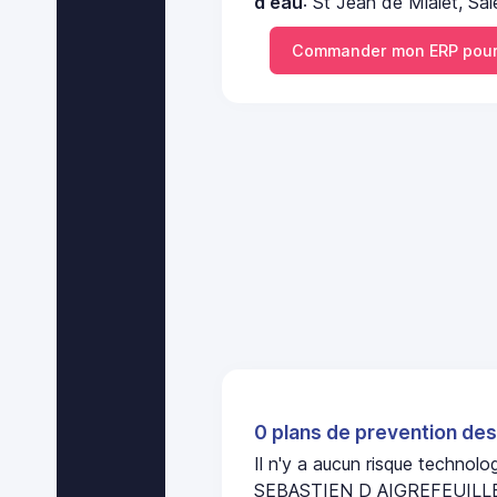
d'eau
: St Jean de Mialet, Sal
Commander mon ERP pour
0 plans de prevention des
Il n'y a aucun risque technol
SEBASTIEN D AIGREFEUILL