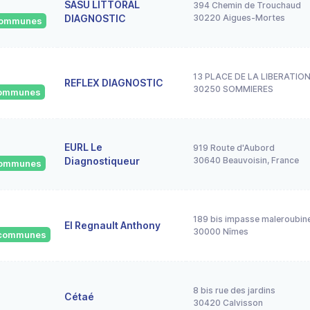
SASU LITTORAL
394 Chemin de Trouchaud
DIAGNOSTIC
30220 Aigues-Mortes
 communes
13 PLACE DE LA LIBERATIO
REFLEX DIAGNOSTIC
30250 SOMMIERES
 communes
EURL Le
919 Route d'Aubord
Diagnostiqueur
30640 Beauvoisin, France
 communes
189 bis impasse maleroubine
EI Regnault Anthony
30000 Nîmes
4 communes
8 bis rue des jardins
Cétaé
30420 Calvisson