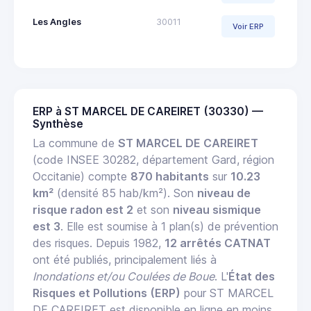
Les Angles
30011
Voir ERP
ERP à ST MARCEL DE CAREIRET (30330) —
Synthèse
La commune de
ST MARCEL DE CAREIRET
(code INSEE 30282, département Gard, région
Occitanie) compte
870 habitants
sur
10.23
km²
(densité 85 hab/km²). Son
niveau de
risque radon est 2
et son
niveau sismique
est 3
. Elle est soumise à 1 plan(s) de prévention
des risques. Depuis 1982,
12 arrêtés CATNAT
ont été publiés, principalement liés à
Inondations et/ou Coulées de Boue
. L'
État des
Risques et Pollutions (ERP)
pour ST MARCEL
DE CAREIRET est disponible en ligne en moins