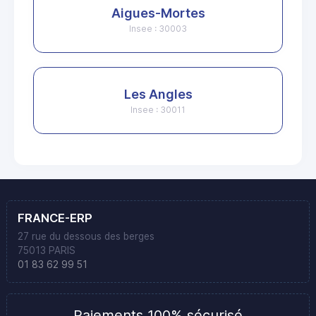
Aigues-Mortes
Insee : 30003
Les Angles
Insee : 30011
FRANCE-ERP
27 rue du dessous des berges
75013 PARIS
01 83 62 99 51
Paiements 100% sécurisé