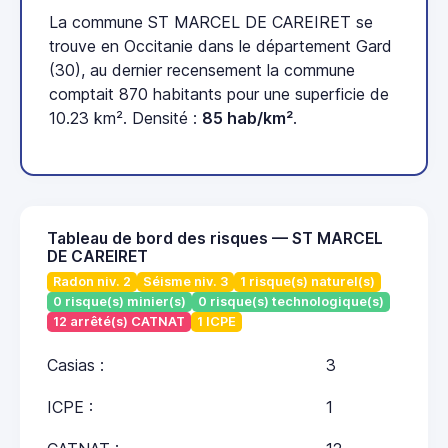
La commune ST MARCEL DE CAREIRET se
trouve en Occitanie dans le département Gard
(30), au dernier recensement la commune
comptait 870 habitants pour une superficie de
10.23 km². Densité :
85 hab/km²
.
Tableau de bord des risques — ST MARCEL
DE CAREIRET
Radon niv. 2
Séisme niv. 3
1 risque(s) naturel(s)
0 risque(s) minier(s)
0 risque(s) technologique(s)
12 arrêté(s) CATNAT
1 ICPE
Casias :
3
ICPE :
1