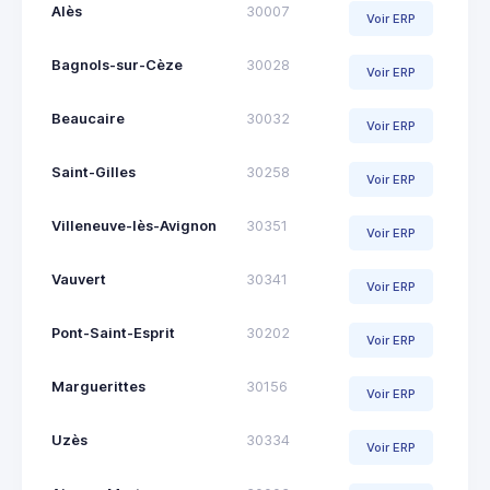
Alès
30007
Voir ERP
Bagnols-sur-Cèze
30028
Voir ERP
Beaucaire
30032
Voir ERP
Saint-Gilles
30258
Voir ERP
Villeneuve-lès-Avignon
30351
Voir ERP
Vauvert
30341
Voir ERP
Pont-Saint-Esprit
30202
Voir ERP
Marguerittes
30156
Voir ERP
Uzès
30334
Voir ERP