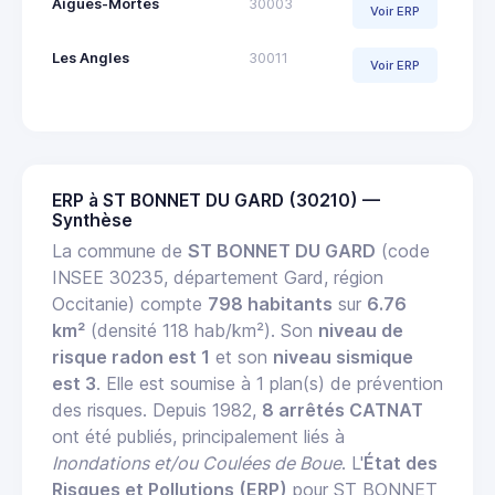
Aigues-Mortes
30003
Voir ERP
Les Angles
30011
Voir ERP
ERP à ST BONNET DU GARD (30210) —
Synthèse
La commune de
ST BONNET DU GARD
(code
INSEE 30235, département Gard, région
Occitanie) compte
798 habitants
sur
6.76
km²
(densité 118 hab/km²). Son
niveau de
risque radon est 1
et son
niveau sismique
est 3
. Elle est soumise à 1 plan(s) de prévention
des risques. Depuis 1982,
8 arrêtés CATNAT
ont été publiés, principalement liés à
Inondations et/ou Coulées de Boue
. L'
État des
Risques et Pollutions (ERP)
pour ST BONNET