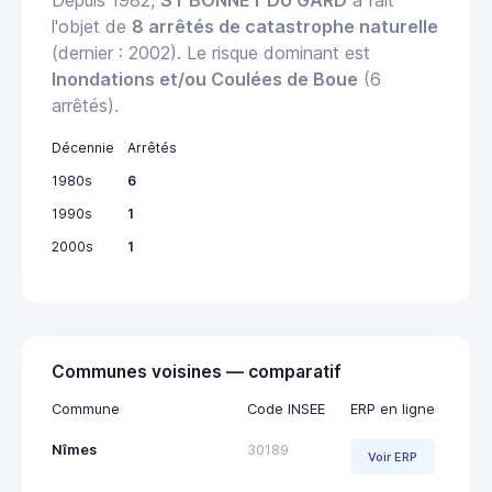
Depuis 1982,
ST BONNET DU GARD
a fait
l'objet de
8 arrêtés de catastrophe naturelle
(dernier : 2002). Le risque dominant est
Inondations et/ou Coulées de Boue
(6
arrêtés).
Décennie
Arrêtés
1980s
6
1990s
1
2000s
1
Communes voisines — comparatif
Commune
Code INSEE
ERP en ligne
Nîmes
30189
Voir ERP