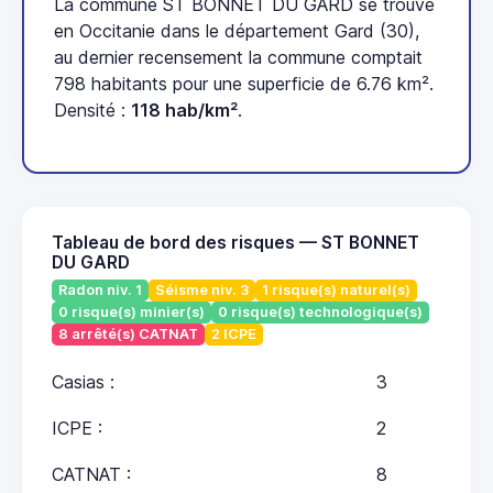
La commune ST BONNET DU GARD se trouve
en Occitanie dans le département Gard (30),
au dernier recensement la commune comptait
798 habitants pour une superficie de 6.76 km².
Densité :
118 hab/km²
.
Tableau de bord des risques — ST BONNET
DU GARD
Radon niv. 1
Séisme niv. 3
1 risque(s) naturel(s)
0 risque(s) minier(s)
0 risque(s) technologique(s)
8 arrêté(s) CATNAT
2 ICPE
Casias :
3
ICPE :
2
CATNAT :
8