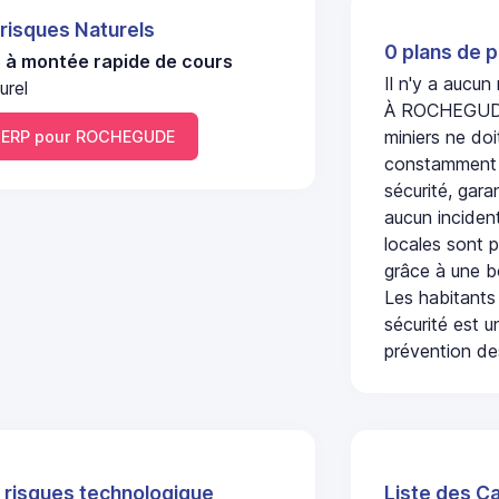
 risques Naturels
0 plans de p
u à montée rapide de cours
Il n'y a aucu
urel
À ROCHEGUDE,
miniers ne doi
ERP pour ROCHEGUDE
constamment s
sécurité, gara
aucun incident
locales sont p
grâce à une b
Les habitants
sécurité est u
prévention des
 risques technologique
Liste des C