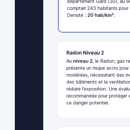
département Gard (30), au d
comptait 243 habitants pour 
Densité :
20 hab/km²
.
Radon Niveau 2
Au
niveau 2
, le Radon, gaz ra
présente un risque accru pour
modérées, nécessitant des me
des bâtiments et la ventilati
réduire l'exposition. Une éval
recommandée pour protéger e
ce danger potentiel.