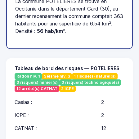
La commune POTELIERES se trouve en
Occitanie dans le département Gard (30), au
dernier recensement la commune comptait 363
habitants pour une superficie de 6.54 km².
Densité :
56 hab/km²
.
Tableau de bord des risques — POTELIERES
Radon niv. 1
Séisme niv. 3
1 risque(s) naturel(s)
0 risque(s) minier(s)
0 risque(s) technologique(s)
12 arrêté(s) CATNAT
2 ICPE
Casias :
2
ICPE :
2
CATNAT :
12