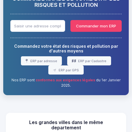
RISQUES ET POLLUTION
Commander mon ERP
Commandez votre état des risques et pollution par
d'autres moyens
ERP par adresse
ERP par Cadastre
ERP par GPS
Nos ERP sont
conformes aux exigences légales
du 1er Janvier
2025.
Les grandes villes dans le même
departement