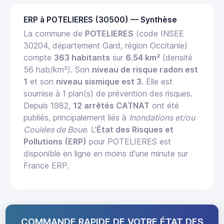
ERP à POTELIERES (30500) — Synthèse
La commune de
POTELIERES
(code INSEE
30204, département Gard, région Occitanie)
compte
363 habitants
sur
6.54 km²
(densité
56 hab/km²). Son
niveau de risque radon est
1
et son
niveau sismique est 3
. Elle est
soumise à 1 plan(s) de prévention des risques.
Depuis 1982,
12 arrêtés CATNAT
ont été
publiés, principalement liés à
Inondations et/ou
Coulées de Boue
. L'
État des Risques et
Pollutions (ERP)
pour POTELIERES est
disponible en ligne en moins d'une minute sur
France ERP.
COMMANDE RAPIDE DE VOTRE ÉTAT DES