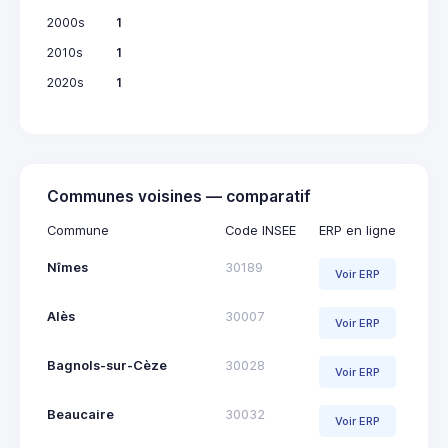
2000s
1
2010s
1
2020s
1
Communes voisines — comparatif
Commune
Code INSEE
ERP en ligne
Nîmes
30189
Voir ERP
Alès
30007
Voir ERP
Bagnols-sur-Cèze
30028
Voir ERP
Beaucaire
30032
Voir ERP