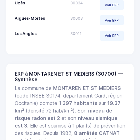
Uzès
30334
Voir ERP
Aigues-Mortes
30003
Voir ERP
Les Angles
30011
Voir ERP
ERP à MONTAREN ET ST MEDIERS (30700) —
Synthèse
La commune de
MONTAREN ET ST MEDIERS
(code INSEE 30174, département Gard, région
Occitanie) compte
1 397 habitants
sur
19.37
km²
(densité 72 hab/km²). Son
niveau de
risque radon est 2
et son
niveau sismique
est 3
. Elle est soumise à 1 plan(s) de prévention
des risques. Depuis 1982,
8 arrêtés CATNAT