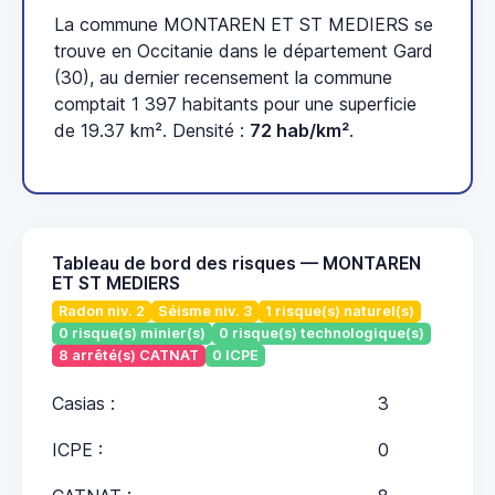
La commune MONTAREN ET ST MEDIERS se
trouve en Occitanie dans le département Gard
(30), au dernier recensement la commune
comptait 1 397 habitants pour une superficie
de 19.37 km². Densité :
72 hab/km²
.
Tableau de bord des risques — MONTAREN
ET ST MEDIERS
Radon niv. 2
Séisme niv. 3
1 risque(s) naturel(s)
0 risque(s) minier(s)
0 risque(s) technologique(s)
8 arrêté(s) CATNAT
0 ICPE
Casias :
3
ICPE :
0