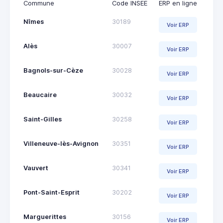
Commune
Code INSEE
ERP en ligne
Nîmes
30189
Voir ERP
Alès
30007
Voir ERP
Bagnols-sur-Cèze
30028
Voir ERP
Beaucaire
30032
Voir ERP
Saint-Gilles
30258
Voir ERP
Villeneuve-lès-Avignon
30351
Voir ERP
Vauvert
30341
Voir ERP
Pont-Saint-Esprit
30202
Voir ERP
Marguerittes
30156
Voir ERP