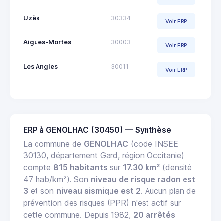
Uzès
30334
Voir ERP
Aigues-Mortes
30003
Voir ERP
Les Angles
30011
Voir ERP
ERP à GENOLHAC (30450) — Synthèse
La commune de
GENOLHAC
(code INSEE
30130, département Gard, région Occitanie)
compte
815 habitants
sur
17.30 km²
(densité
47 hab/km²). Son
niveau de risque radon est
3
et son
niveau sismique est 2
. Aucun plan de
prévention des risques (PPR) n'est actif sur
cette commune. Depuis 1982,
20 arrêtés