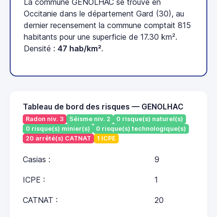
La commune GENOLHAC se trouve en
Occitanie dans le département Gard (30), au
dernier recensement la commune comptait 815
habitants pour une superficie de 17.30 km².
Densité :
47 hab/km²
.
Tableau de bord des risques — GENOLHAC
Radon niv. 3
Séisme niv. 2
0 risque(s) naturel(s)
0 risque(s) minier(s)
0 risque(s) technologique(s)
20 arrêté(s) CATNAT
1 ICPE
Casias :
9
ICPE :
1
CATNAT :
20