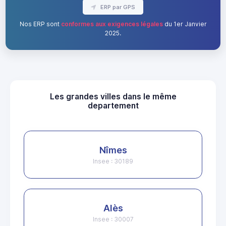
ERP par GPS
Nos ERP sont
conformes aux exigences légales
du 1er Janvier
2025.
Les grandes villes dans le même
departement
Nîmes
Insee : 30189
Alès
Insee : 30007