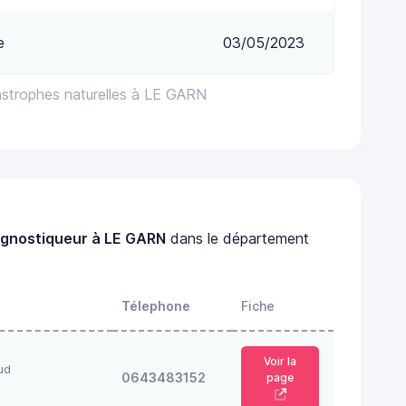
e
03/05/2023
astrophes naturelles à LE GARN
agnostiqueur à LE GARN
dans le département
Télephone
Fiche
Voir la
ud
0643483152
page