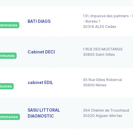
131, Impasse des palmiers - P
BATI DIAGS
- Bureau 1
 communes
30319 ALES Cedex
1 RUE DES MUSTANGS
Cabinet DECI
30800 Saint Gilles
communes
45 Rue Gilles Roberval
cabinet EDIL
30900 Nîmes
mmunes
SASU LITTORAL
394 Chemin de Trouchaud
DIAGNOSTIC
30220 Aigues-Mortes
 communes