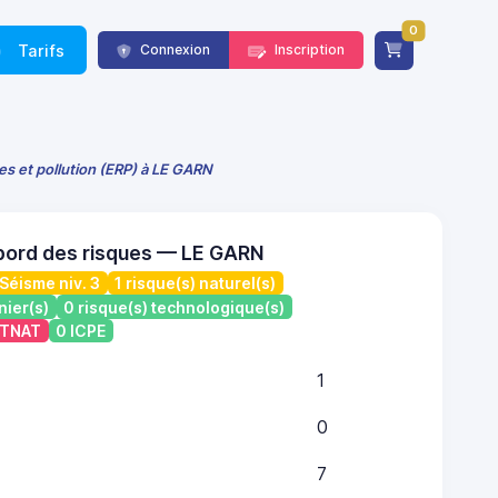
0
Tarifs
Connexion
Inscription
es et pollution (ERP) à LE GARN
bord des risques — LE GARN
Séisme niv. 3
1 risque(s) naturel(s)
nier(s)
0 risque(s) technologique(s)
ATNAT
0 ICPE
1
0
7