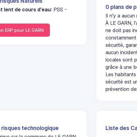
 risques Naturels
0 plans de p
 lent de cours d'eau
: PSS -
Il n'y a aucu
À LE GARN, l'
ne doit pas i
n ERP pour LE GARN
constamment s
sécurité, gara
aucun incident
locales sont p
grâce à une b
Les habitants
sécurité est u
prévention des
 risques technologique
Liste des C
logique sur la commune de LE GARN.