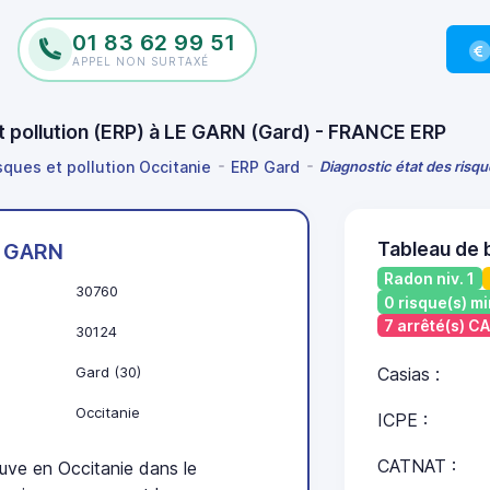
01 83 62 99 51
APPEL NON SURTAXÉ
et pollution (ERP) à LE GARN (Gard) - FRANCE ERP
sques et pollution Occitanie
ERP Gard
Diagnostic état des risqu
Tableau de 
 GARN
Radon niv. 1
30760
0 risque(s) mi
7 arrêté(s) C
30124
Gard (30)
Casias :
Occitanie
ICPE :
CATNAT :
ve en Occitanie dans le