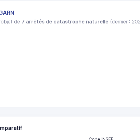
 GARN
l'objet de
7 arrêtés de catastrophe naturelle
(dernier : 20
.
mparatif
Code INSEE