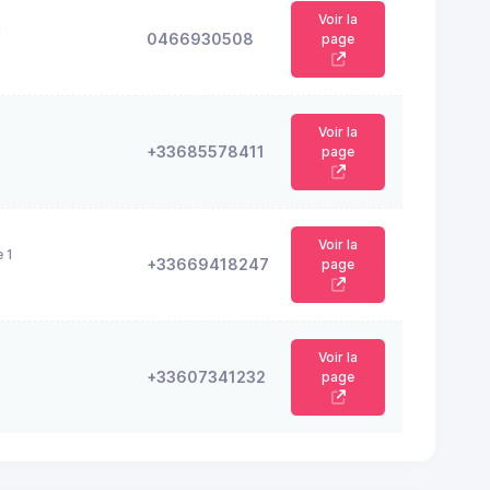
Voir la
N
0466930508
page
Voir la
+33685578411
page
Voir la
 1
+33669418247
page
Voir la
+33607341232
page