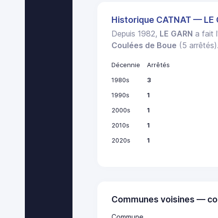
Historique CATNAT — LE
Depuis 1982,
LE GARN
a fait 
Coulées de Boue
(5 arrêtés)
Décennie
Arrêtés
1980s
3
1990s
1
2000s
1
2010s
1
2020s
1
Communes voisines — co
Commune