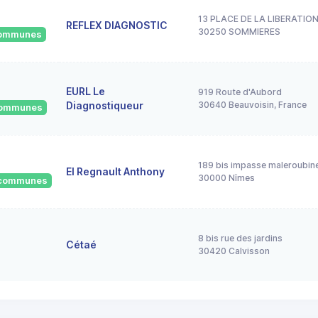
13 PLACE DE LA LIBERATIO
REFLEX DIAGNOSTIC
30250 SOMMIERES
 communes
EURL Le
919 Route d'Aubord
Diagnostiqueur
30640 Beauvoisin, France
 communes
189 bis impasse maleroubine
EI Regnault Anthony
30000 Nîmes
4 communes
8 bis rue des jardins
Cétaé
30420 Calvisson