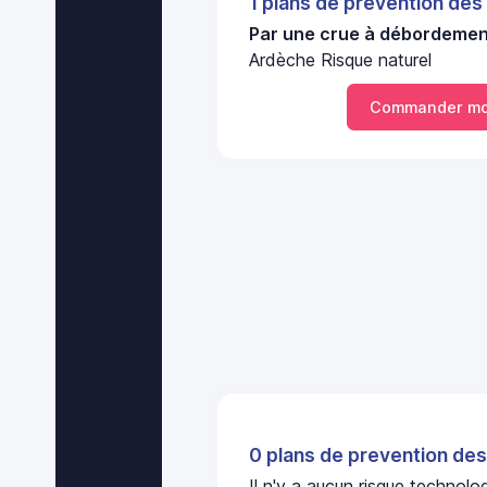
1 plans de prevention des
Par une crue à débordement
Ardèche Risque naturel
Commander mo
0 plans de prevention des
Il n'y a aucun risque techno