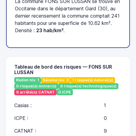
La commune FONS SUR LUSSAN se trouve en
Occitanie dans le département Gard (30), au
dernier recensement la commune comptait 241
habitants pour une superficie de 10.62 km².
Densité :
23 hab/km²
.
Tableau de bord des risques — FONS SUR
LUSSAN
Radon niv. 1
Séisme niv. 3
1 risque(s) naturel(s)
0 risque(s) minier(s)
0 risque(s) technologique(s)
9 arrêté(s) CATNAT
0 ICPE
Casias :
1
ICPE :
0
CATNAT :
9