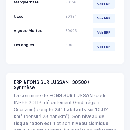
Marguerittes
30156
Voir ERP
Uzès
30334
Voir ERP
Aigues-Mortes
30003
Voir ERP
Les Angles
30011
Voir ERP
ERP à FONS SUR LUSSAN (30580) —
Synthèse
La commune de
FONS SUR LUSSAN
(code
INSEE 30113, département Gard, région
Occitanie) compte
241 habitants
sur
10.62
km²
(densité 23 hab/km²). Son
niveau de
risque radon est 1
et son
niveau sismique