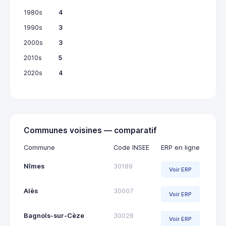
1980s
4
1990s
3
2000s
3
2010s
5
2020s
4
Communes voisines — comparatif
Commune
Code INSEE
ERP en ligne
Nîmes
30189
Voir ERP
Alès
30007
Voir ERP
Bagnols-sur-Cèze
30028
Voir ERP