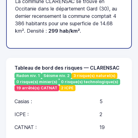
La commune CLARENSAC se trouve en
Occitanie dans le département Gard (30), au
dernier recensement la commune comptait 4
386 habitants pour une superficie de 14.68
km². Densité :
299 hab/km²
.
Tableau de bord des risques — CLARENSAC
Radon niv. 1
Séisme niv. 2
3 risque(s) naturel(s)
0 risque(s) minier(s)
0 risque(s) technologique(s)
19 arrêté(s) CATNAT
2 ICPE
Casias :
5
ICPE :
2
CATNAT :
19