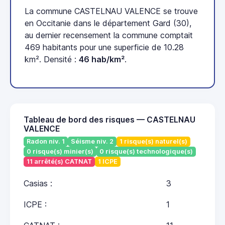
La commune CASTELNAU VALENCE se trouve
en Occitanie dans le département Gard (30),
au dernier recensement la commune comptait
469 habitants pour une superficie de 10.28
km². Densité :
46 hab/km²
.
Tableau de bord des risques — CASTELNAU
VALENCE
Radon niv. 1
Séisme niv. 2
1 risque(s) naturel(s)
0 risque(s) minier(s)
0 risque(s) technologique(s)
11 arrêté(s) CATNAT
1 ICPE
Casias :
3
ICPE :
1