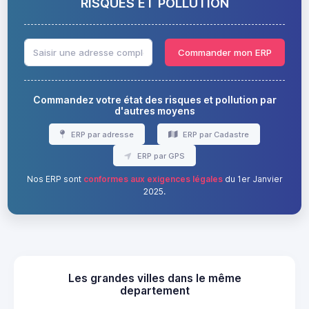
RISQUES ET POLLUTION
Commander mon ERP
Commandez votre état des risques et pollution par
d'autres moyens
ERP par adresse
ERP par Cadastre
ERP par GPS
Nos ERP sont
conformes aux exigences légales
du 1er Janvier
2025.
Les grandes villes dans le même
departement