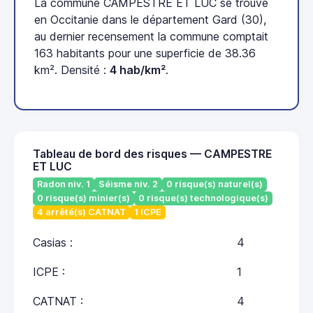
La commune CAMPESTRE ET LUC se trouve
en Occitanie dans le département Gard (30),
au dernier recensement la commune comptait
163 habitants pour une superficie de 38.36
km². Densité :
4 hab/km²
.
Tableau de bord des risques — CAMPESTRE
ET LUC
Radon niv. 1
Séisme niv. 2
0 risque(s) naturel(s)
0 risque(s) minier(s)
0 risque(s) technologique(s)
4 arrêté(s) CATNAT
1 ICPE
Casias :
4
ICPE :
1
CATNAT :
4