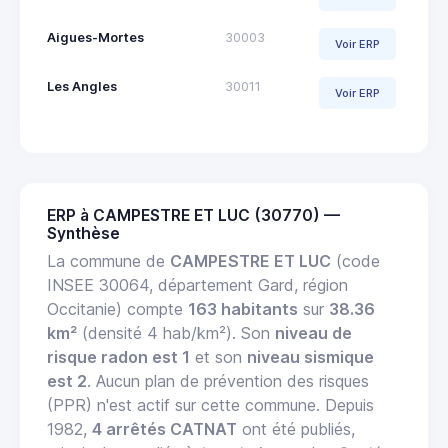
Aigues-Mortes
30003
Voir ERP
Les Angles
30011
Voir ERP
ERP à CAMPESTRE ET LUC (30770) —
Synthèse
La commune de
CAMPESTRE ET LUC
(code
INSEE 30064, département Gard, région
Occitanie) compte
163 habitants
sur
38.36
km²
(densité 4 hab/km²). Son
niveau de
risque radon est 1
et son
niveau sismique
est 2
. Aucun plan de prévention des risques
(PPR) n'est actif sur cette commune. Depuis
1982,
4 arrêtés CATNAT
ont été publiés,