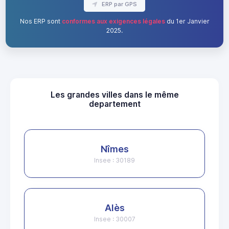
ERP par GPS
Nos ERP sont
conformes aux exigences légales
du 1er Janvier
2025.
Les grandes villes dans le même
departement
Nîmes
Insee : 30189
Alès
Insee : 30007