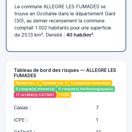
La commune ALLEGRE LES FUMADES se
trouve en Occitanie dans le département Gard
(30), au dernier recensement la commune
comptait 1 002 habitants pour une superficie
de 25.13 km². Densité :
40 hab/km²
.
Tableau de bord des risques — ALLEGRE LES
FUMADES
Radon niv. 2
Séisme niv. 3
1 risque(s) naturel(s)
0 risque(s) minier(s)
0 risque(s) technologique(s)
17 arrêté(s) CATNAT
1 ICPE
Casias :
7
ICPE :
1