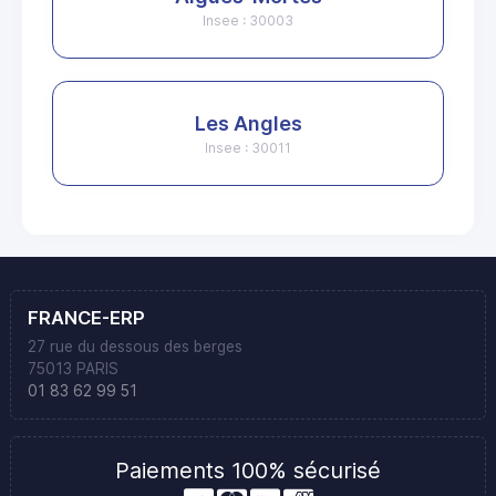
Insee : 30003
Les Angles
Insee : 30011
FRANCE-ERP
27 rue du dessous des berges
75013 PARIS
01 83 62 99 51
Paiements 100% sécurisé