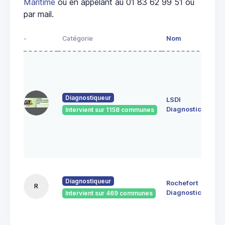
Maritime
ou en appelant au 01 83 62 99 51 ou
par mail.
-
Catégorie
Nom
Adr
40
Ave
Jea
GU
Diagnostiqueur
LSDI
170
Roc
Diagnostics
Intervient sur 1158 communes
8 r
Lev
176
FL
90 
4
Diagnostiqueur
Rochefort
R
sep
Diagnostic
Intervient sur 469 communes
17
Roc