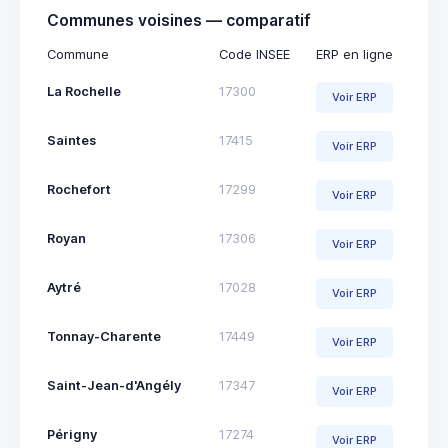
Communes voisines — comparatif
Commune
Code INSEE
ERP en ligne
La Rochelle
17300
Voir ERP
Saintes
17415
Voir ERP
Rochefort
17299
Voir ERP
Royan
17306
Voir ERP
Aytré
17028
Voir ERP
Tonnay-Charente
17449
Voir ERP
Saint-Jean-d'Angély
17347
Voir ERP
Périgny
17274
Voir ERP