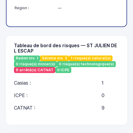
Region :
—
Tableau de bord des risques — ST JULIEN DE
L ESCAP
Radon niv. 1
Séisme niv. 3
1 risque(s) naturel(s)
0 risque(s) minier(s)
0 risque(s) technologique(s)
9 arrêté(s) CATNAT
0 ICPE
Casias :
1
ICPE :
0
CATNAT :
9