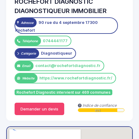
ROCHEFORT DIAGNOSTIC
DIAGNOSTIQUEUR IMMOBILIER
90 rue du 4 septembre 17300
Adresse
Rochefort
0744441177
Téléphone
Diagnostiqueur
Catégorie
contact@rochefortdiagnostic.fr
Email
https://www.rochefortdiagnostic.fr/
Website
Rochefort Diagnostic intervient sur 469 communes
Indice de confiance
Demander un devis
85%