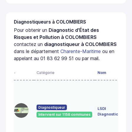
Diagnostiqueurs à COLOMBIERS
Pour obtenir un
Diagnostic d'État des
Risques et Pollution à COLOMBIERS
contactez un
diagnostiqueur à COLOMBIERS
dans le département
Charente-Maritime
ou en
appelant au 01 83 62 99 51 ou par mail.
-
Catégorie
Nom
Adr
40
Ave
Jea
GU
Diagnostiqueur
LSDI
170
Roc
Diagnostics
Intervient sur 1158 communes
8 r
Lev
176