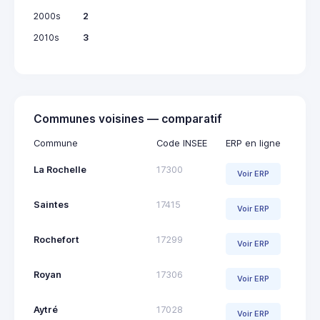
2000s
2
2010s
3
Communes voisines — comparatif
Commune
Code INSEE
ERP en ligne
La Rochelle
17300
Voir ERP
Saintes
17415
Voir ERP
Rochefort
17299
Voir ERP
Royan
17306
Voir ERP
Aytré
17028
Voir ERP