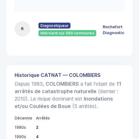
FL
90 
4
Diagnostiqueur
Rochefort
R
sep
Diagnostic
Intervient sur 469 communes
17
Roc
Historique CATNAT — COLOMBIERS
Depuis 1983,
COLOMBIERS
a fait l'objet de
11
arrêtés de catastrophe naturelle
(dernier :
2010). Le risque dominant est
Inondations
et/ou Coulées de Boue
(5 arrêtés).
Décennie
Arrêtés
1980s
2
1990s
4