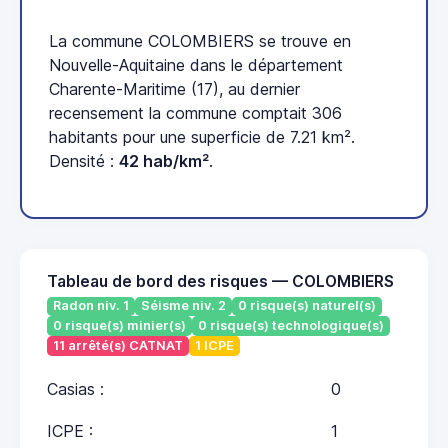
La commune COLOMBIERS se trouve en
Nouvelle-Aquitaine dans le département
Charente-Maritime (17), au dernier
recensement la commune comptait 306
habitants pour une superficie de 7.21 km².
Densité :
42 hab/km²
.
Tableau de bord des risques — COLOMBIERS
Radon niv. 1
Séisme niv. 2
0 risque(s) naturel(s)
0 risque(s) minier(s)
0 risque(s) technologique(s)
11 arrêté(s) CATNAT
1 ICPE
Casias :
0
ICPE :
1