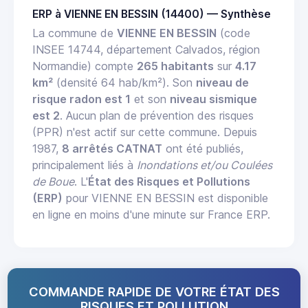
ERP à VIENNE EN BESSIN (14400) — Synthèse
La commune de
VIENNE EN BESSIN
(code
INSEE 14744, département Calvados, région
Normandie) compte
265 habitants
sur
4.17
km²
(densité 64 hab/km²). Son
niveau de
risque radon est 1
et son
niveau sismique
est 2
. Aucun plan de prévention des risques
(PPR) n'est actif sur cette commune. Depuis
1987,
8 arrêtés CATNAT
ont été publiés,
principalement liés à
Inondations et/ou Coulées
de Boue
. L'
État des Risques et Pollutions
(ERP)
pour VIENNE EN BESSIN est disponible
en ligne en moins d'une minute sur France ERP.
COMMANDE RAPIDE DE VOTRE ÉTAT DES
RISQUES ET POLLUTION