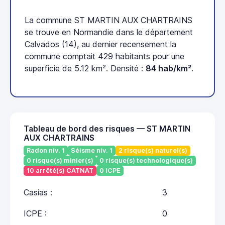
La commune ST MARTIN AUX CHARTRAINS
se trouve en Normandie dans le département
Calvados (14), au dernier recensement la
commune comptait 429 habitants pour une
superficie de 5.12 km². Densité :
84 hab/km²
.
Tableau de bord des risques — ST MARTIN
AUX CHARTRAINS
Radon niv. 1
Séisme niv. 1
2 risque(s) naturel(s)
0 risque(s) minier(s)
0 risque(s) technologique(s)
10 arrêté(s) CATNAT
0 ICPE
Casias :
3
ICPE :
0