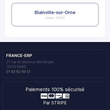
Blainville-sur-Orne
Insee : 14076
FRANCE-ERP
27 rue du dessous des berges
75013 PARIS
01 83 62 99 51
Paiements 100% sécurisé
Par STRIPE