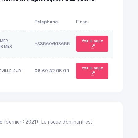
Télephone
Fiche
 MER
Voir la page
+33660603656
UR MER
Voir la page
06.60.32.95.00
EVILLE-SUR-
le
(dernier : 2021). Le risque dominant est