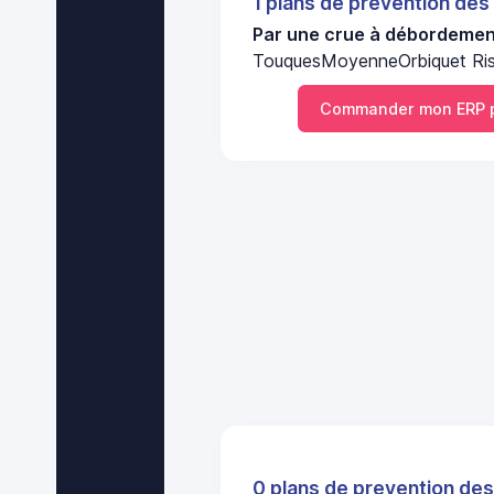
1 plans de prevention des
Par une crue à débordement
TouquesMoyenneOrbiquet Ris
Commander mon ERP 
0 plans de prevention des