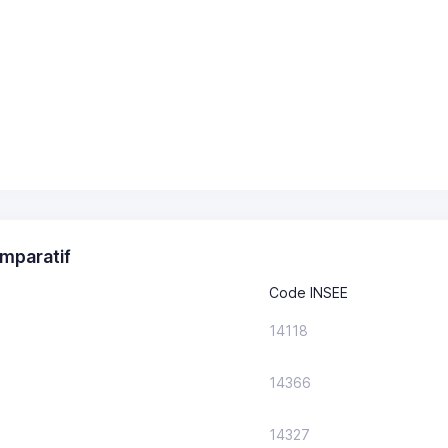
mparatif
Code INSEE
14118
14366
14327