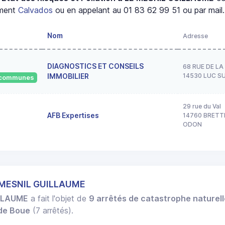
ement
Calvados
ou en appelant au 01 83 62 99 51 ou par mail.
Nom
Adresse
DIAGNOSTICS ET CONSEILS
68 RUE DE LA
IMMOBILIER
14530 LUC S
0 communes
29 rue du Val
AFB Expertises
14760 BRETT
ODON
E MESNIL GUILLAUME
ILLAUME
a fait l'objet de
9 arrêtés de catastrophe naturel
 de Boue
(7 arrêtés).