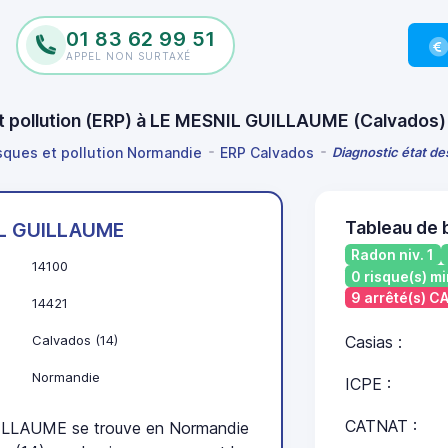
01 83 62 99 51
APPEL NON SURTAXÉ
 et pollution (ERP) à LE MESNIL GUILLAUME (Calvados
isques et pollution Normandie
ERP Calvados
Diagnostic état d
Tableau de
IL GUILLAUME
Radon niv. 1
14100
0 risque(s) mi
9 arrêté(s) 
14421
Calvados (14)
Casias :
Normandie
ICPE :
CATNAT :
LLAUME se trouve en Normandie