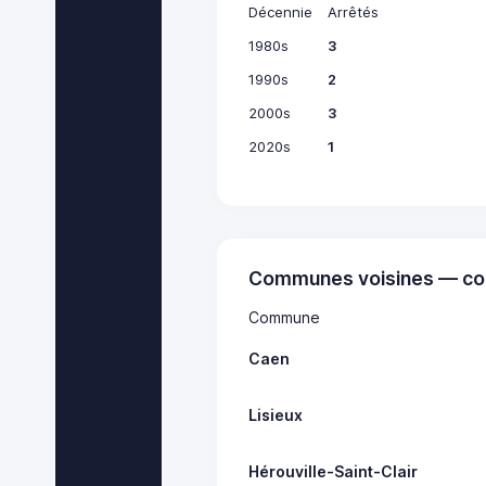
Décennie
Arrêtés
1980s
3
1990s
2
2000s
3
2020s
1
Communes voisines — co
Commune
Caen
Lisieux
Hérouville-Saint-Clair