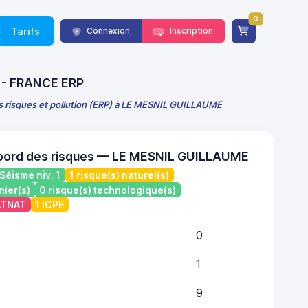
0
Tarifs
Connexion
Inscription
) - FRANCE ERP
es risques et pollution (ERP) à LE MESNIL GUILLAUME
 bord des risques — LE MESNIL GUILLAUME
Séisme niv. 1
1 risque(s) naturel(s)
nier(s)
0 risque(s) technologique(s)
CATNAT
1 ICPE
0
1
9