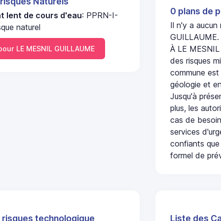
 risques Naturels
0 plans de p
 lent de cours d'eau
: PPRN-I-
Il n'y a aucu
que naturel
GUILLAUME.
À LE MESNIL 
pour LE MESNIL GUILLAUME
des risques mi
commune est c
géologie et en
Jusqu'à présen
plus, les auto
cas de besoin
services d'ur
confiants que 
formel de prév
 risques technologique
Liste des C