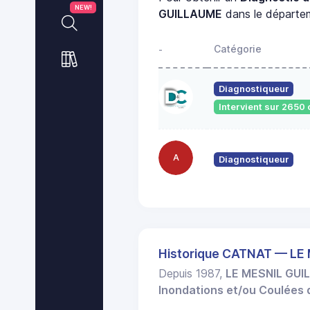
NEW!
GUILLAUME
dans le départ
Catégorie
-
Diagnostiqueur
Intervient sur 265
A
Diagnostiqueur
Historique CATNAT — L
Depuis 1987,
LE MESNIL GU
Inondations et/ou Coulées