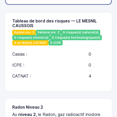
Tableau de bord des risques — LE MESNIL
CAUSSOIS
Radon niv. 2
Séisme niv. 2
0 risque(s) naturel(s)
0 risque(s) minier(s)
0 risque(s) technologique(s)
4 arrêté(s) CATNAT
0 ICPE
Casias :
0
ICPE :
0
CATNAT :
4
Radon Niveau 2
Au
niveau 2
, le Radon, gaz radioactif inodore