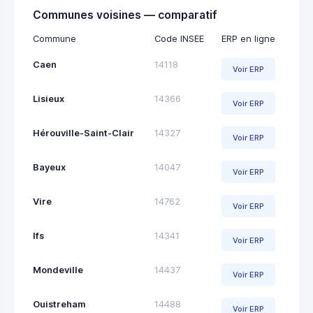
Communes voisines — comparatif
Commune
Code INSEE
ERP en ligne
Caen
14118
Voir ERP
Lisieux
14366
Voir ERP
Hérouville-Saint-Clair
14327
Voir ERP
Bayeux
14047
Voir ERP
Vire
14762
Voir ERP
Ifs
14341
Voir ERP
Mondeville
14437
Voir ERP
Ouistreham
14488
Voir ERP