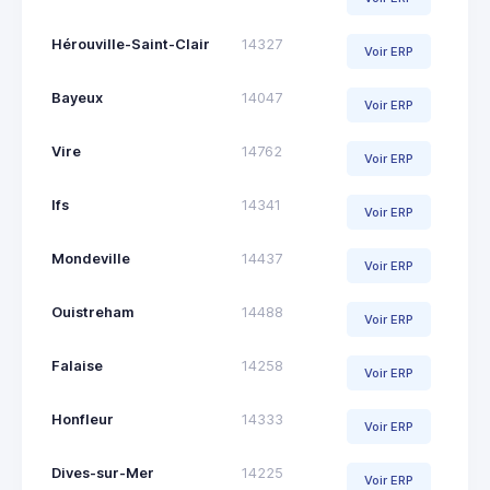
Hérouville-Saint-Clair
14327
Voir ERP
Bayeux
14047
Voir ERP
Vire
14762
Voir ERP
Ifs
14341
Voir ERP
Mondeville
14437
Voir ERP
Ouistreham
14488
Voir ERP
Falaise
14258
Voir ERP
Honfleur
14333
Voir ERP
Dives-sur-Mer
14225
Voir ERP