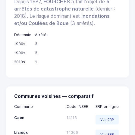
Depuis 1987,
FOURCHES
a fait l'objet de
5
arrêtés de catastrophe naturelle
(dernier :
2018). Le risque dominant est
Inondations
et/ou Coulées de Boue
(3 arrêtés).
Décennie
Arrêtés
1980s
2
1990s
2
2010s
1
Communes voisines — comparatif
Commune
Code INSEE
ERP en ligne
Caen
14118
Voir ERP
Lisieux
14366
Voir ERP