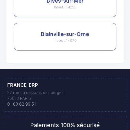
Dives-sur-Mer
Insee : 14225
Blainville-sur-Orne
Insee : 14076
FRANCE-ERP
27 rue du dessous des berges
75013 PARIS
01 83 62 99 51
Paiements 100% sécurisé