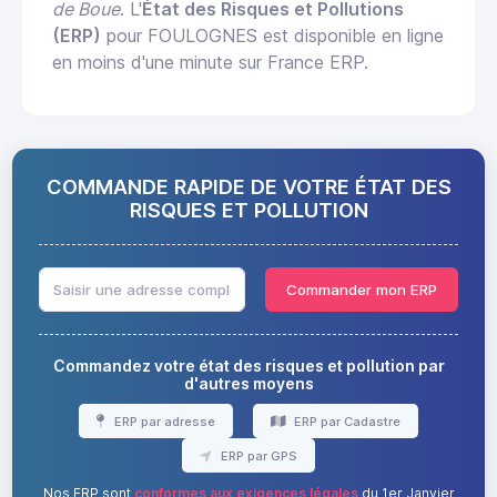
de Boue
. L'
État des Risques et Pollutions
(ERP)
pour FOULOGNES est disponible en ligne
en moins d'une minute sur France ERP.
COMMANDE RAPIDE DE VOTRE ÉTAT DES
RISQUES ET POLLUTION
Commander mon ERP
Commandez votre état des risques et pollution par
d'autres moyens
ERP par adresse
ERP par Cadastre
ERP par GPS
Nos ERP sont
conformes aux exigences légales
du 1er Janvier