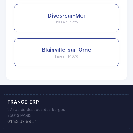
Dives-sur-Mer
Insee : 14225
Blainville-sur-Orne
Insee : 14076
FRANCE-ERP
27 rue du dessous des berges
75013 PARIS
01 83 62 99 51