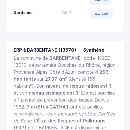
Voir ERP
Gardanne
13041
Voir ERP
ERP à BARBENTANE (13570) — Synthèse
La commune de
BARBENTANE
(code INSEE
13010, département Bouches-du-Rhône, région
Provence-Alpes-Côte d'Azur) compte
4 266
habitants
sur
27.37 km²
(densité 156
hab/km²). Son
niveau de risque radon est 1
et son
niveau sismique est 3
. Elle est soumise
à 1 plan(s) de prévention des risques. Depuis
1982,
7 arrêtés CATNAT
ont été publiés,
principalement liés à
Inondations et/ou Coulées
de Boue
. L'
État des Risques et Pollutions
(ERP)
pour BARBENTANE est disponible en