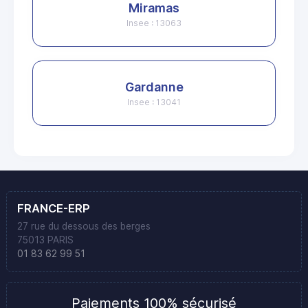
Miramas
Insee : 13063
Gardanne
Insee : 13041
FRANCE-ERP
27 rue du dessous des berges
75013 PARIS
01 83 62 99 51
Paiements 100% sécurisé