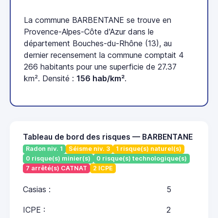
La commune BARBENTANE se trouve en
Provence-Alpes-Côte d'Azur dans le
département Bouches-du-Rhône (13), au
dernier recensement la commune comptait 4
266 habitants pour une superficie de 27.37
km². Densité :
156 hab/km²
.
Tableau de bord des risques — BARBENTANE
Radon niv. 1
Séisme niv. 3
1 risque(s) naturel(s)
0 risque(s) minier(s)
0 risque(s) technologique(s)
7 arrêté(s) CATNAT
2 ICPE
Casias :
5
ICPE :
2