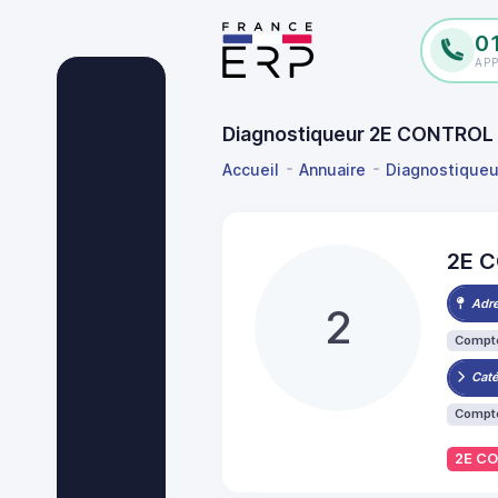
0
AP
Diagnostiqueur 2E CONTROL à
Accueil
Annuaire
Diagnostiqueu
2E 
Adr
2
Compte
Caté
Compte
2E CO