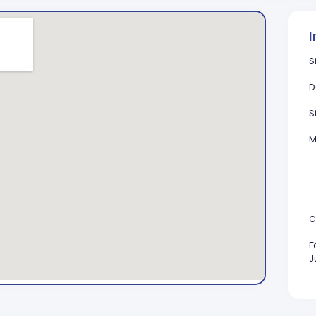
I
S
D
S
M
C
F
J