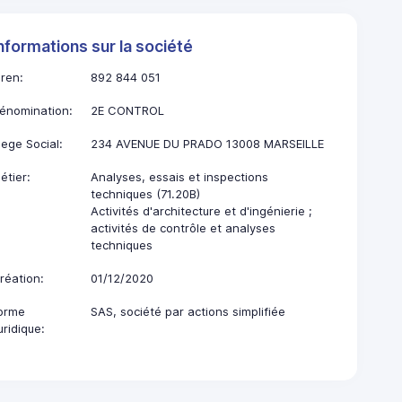
nformations sur la société
iren:
892 844 051
énomination:
2E CONTROL
iege Social:
234 AVENUE DU PRADO 13008 MARSEILLE
étier:
Analyses, essais et inspections
techniques (71.20B)
Activités d'architecture et d'ingénierie ;
activités de contrôle et analyses
techniques
réation:
01/12/2020
orme
SAS, société par actions simplifiée
uridique: