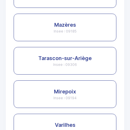
Mazères
Insee : 09185
Tarascon-sur-Ariège
Insee : 09306
Mirepoix
Insee : 09194
Varilhes