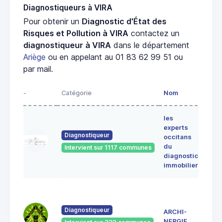
Diagnostiqueurs à VIRA
Pour obtenir un
Diagnostic d'État des
Risques et Pollution à VIRA
contactez un
diagnostiqueur à VIRA
dans le département
Ariège
ou en appelant au 01 83 62 99 51 ou
par mail.
-
Catégorie
Nom
Adre
les
Lieu-
experts
dit
Diagnostiqueur
occitans
ALE
du
Intervient sur 1117 communes
091
diagnostic
ERC
immobilier
7 Ru
du
Pont
Diagnostiqueur
ARCHI-
Vieu
NERGIE