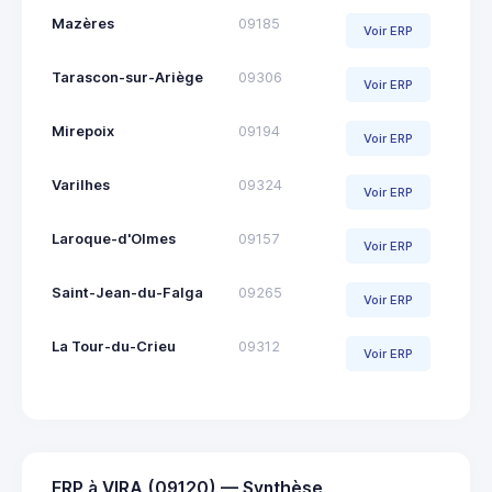
Mazères
09185
Voir ERP
Tarascon-sur-Ariège
09306
Voir ERP
Mirepoix
09194
Voir ERP
Varilhes
09324
Voir ERP
Laroque-d'Olmes
09157
Voir ERP
Saint-Jean-du-Falga
09265
Voir ERP
La Tour-du-Crieu
09312
Voir ERP
ERP à VIRA (09120) — Synthèse