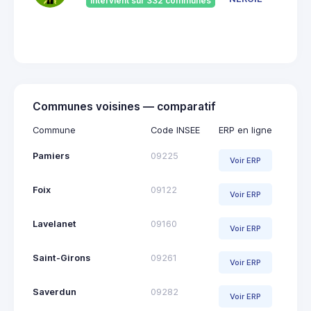
Intervient sur 332 communes
092
Saint
Giro
Communes voisines — comparatif
Commune
Code INSEE
ERP en ligne
Pamiers
09225
Voir ERP
Foix
09122
Voir ERP
Lavelanet
09160
Voir ERP
Saint-Girons
09261
Voir ERP
Saverdun
09282
Voir ERP