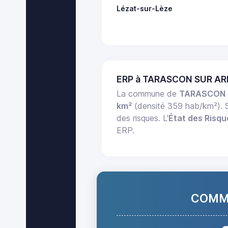
Lézat-sur-Lèze
ERP à TARASCON SUR AR
La commune de
TARASCON 
km²
(densité 359 hab/km²).
des risques. L'
État des Risqu
ERP.
COMMA