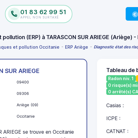
01 83 62 99 51
APPEL NON SURTAXÉ
 et pollution (ERP) à TARASCON SUR ARIEGE (Ariège) 
sques et pollution Occitanie
ERP Ariège
Diagnostic état des ri
Tableau de
 SUR ARIEGE
Radon niv. 1
09400
0 risque(s) mi
0 arrêté(s) 
09306
Ariège (09)
Casias :
Occitanie
ICPE :
CATNAT :
RIEGE se trouve en Occitanie