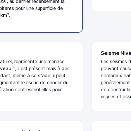
09), au dernier recensement la
tants pour une superficie de
/km²
.
Seisme Nive
naturel, représente une menace
Les séismes de
iveau 1
, il est présent mais à des
pouvant cause
dant, même à ce stade, il peut
nombreux habi
augmentant le risque de cancer du
généralement 
ération sont essentielles pour
de constructio
risques et ass