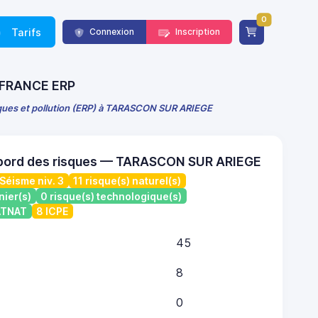
0
Tarifs
Connexion
Inscription
- FRANCE ERP
sques et pollution (ERP) à TARASCON SUR ARIEGE
 bord des risques — TARASCON SUR ARIEGE
Séisme niv. 3
11 risque(s) naturel(s)
nier(s)
0 risque(s) technologique(s)
CATNAT
8 ICPE
45
8
0