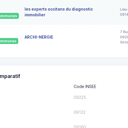
les experts occitans du diagnostic
Lieu
immobilier
091
 communes
7 Ru
ARCHI-NERGIE
0920
 communes
Giro
mparatif
Code INSEE
09225
09122
09160