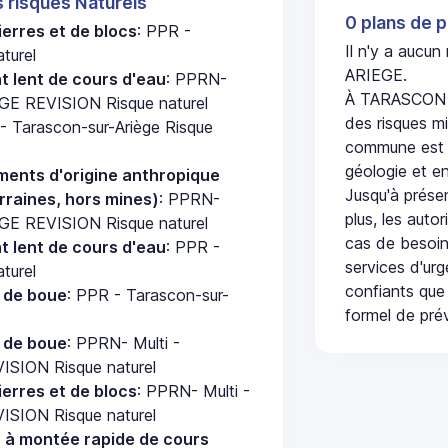
s risques Naturels
0 plans de p
erres et de blocs
: PPR -
Il n'y a aucu
turel
ARIEGE.
 lent de cours d'eau
: PPRN-
À TARASCON S
E REVISION Risque naturel
des risques mi
- Tarascon-sur-Ariège Risque
commune est c
géologie et en
ments d'origine anthropique
Jusqu'à présen
rraines, hors mines)
: PPRN-
plus, les auto
E REVISION Risque naturel
cas de besoin
 lent de cours d'eau
: PPR -
services d'ur
turel
confiants que 
e de boue
: PPR - Tarascon-sur-
formel de prév
e de boue
: PPRN- Multi -
ION Risque naturel
erres et de blocs
: PPRN- Multi -
ION Risque naturel
u à montée rapide de cours