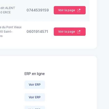
-dit ALENT
0744539159
Voir la page
40 ERCE
e du Pont Vieux
0601914571
0 Saint-
Voir la page
ns
ERP en ligne
Voir ERP
Voir ERP