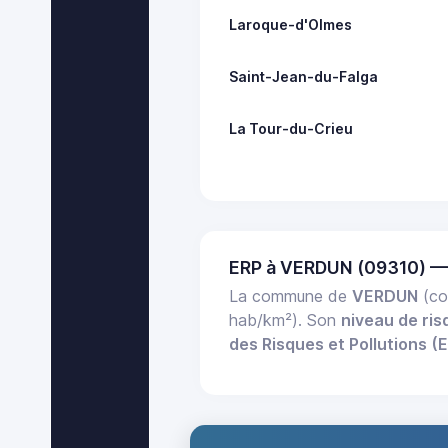
Laroque-d'Olmes
Saint-Jean-du-Falga
La Tour-du-Crieu
ERP à VERDUN (09310) —
La commune de
VERDUN
(co
hab/km²). Son
niveau de ris
des Risques et Pollutions (