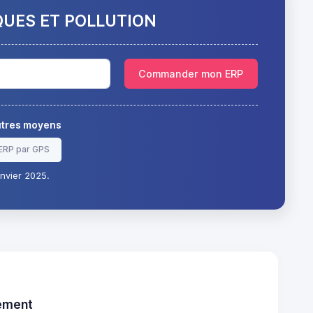
QUES ET POLLUTION
Commander mon ERP
autres moyens
ERP par GPS
nvier 2025.
tement