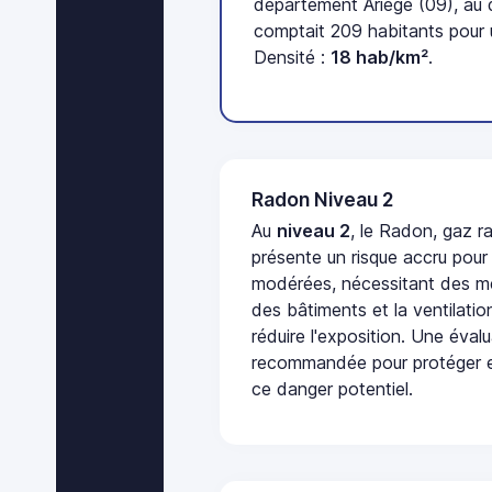
département Ariège (09), au
comptait 209 habitants pour u
Densité :
18 hab/km²
.
Radon Niveau 2
Au
niveau 2
, le Radon, gaz ra
présente un risque accru pour
modérées, nécessitant des me
des bâtiments et la ventilati
réduire l'exposition. Une éval
recommandée pour protéger e
ce danger potentiel.