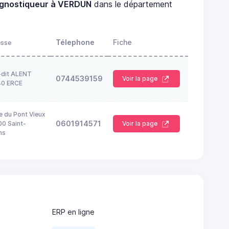
agnostiqueur à VERDUN
dans le département
Télephone
Fiche
esse
-dit ALENT
0744539159
Voir la page
40 ERCE
e du Pont Vieux
0601914571
0 Saint-
Voir la page
ns
ERP en ligne