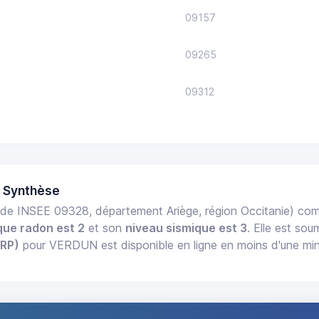
09157
09265
09312
 Synthèse
de INSEE 09328, département Ariège, région Occitanie) co
que radon est 2
et son
niveau sismique est 3
. Elle est sou
ERP)
pour VERDUN est disponible en ligne en moins d'une min