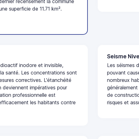
 dernier recensement la commune
ne superficie de 11.71 km².
Seisme Nive
dioactif inodore et invisible,
Les séismes de
 la santé. Les concentrations sont
pouvant cause
sures correctives. L'étanchéité
nombreux habi
on deviennent impératives pour
généralement 
uation professionnelle est
de constructio
fficacement les habitants contre
risques et ass