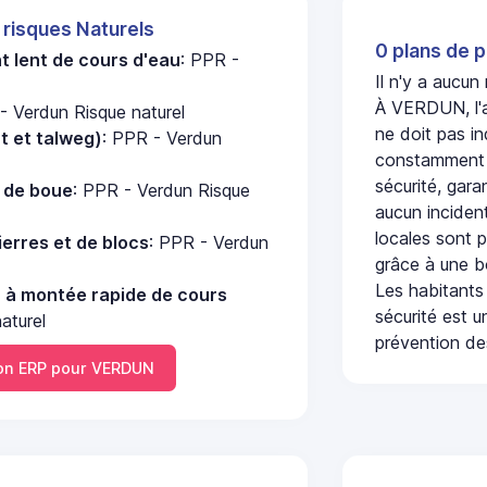
 risques Naturels
0 plans de p
 lent de cours d'eau
: PPR -
Il n'y a aucu
À VERDUN, l'a
- Verdun Risque naturel
ne doit pas i
nt et talweg)
: PPR - Verdun
constamment s
sécurité, gara
e de boue
: PPR - Verdun Risque
aucun incident
locales sont p
erres et de blocs
: PPR - Verdun
grâce à une b
Les habitants
u à montée rapide de cours
sécurité est u
aturel
prévention des
n ERP pour VERDUN