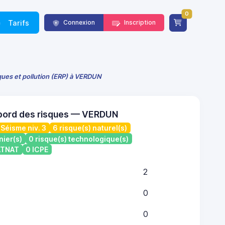
0
Tarifs
Connexion
Inscription
sques et pollution (ERP) à VERDUN
 bord des risques — VERDUN
Séisme niv. 3
6 risque(s) naturel(s)
nier(s)
0 risque(s) technologique(s)
CATNAT
0 ICPE
2
0
0