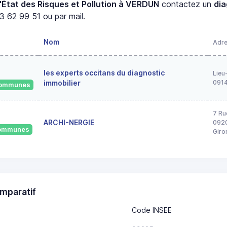
'État des Risques et Pollution à VERDUN
contactez un
di
3 62 99 51 ou par mail.
Nom
Adr
les experts occitans du diagnostic
Lieu
immobilier
091
 communes
7 Ru
ARCHI-NERGIE
0920
 communes
Giro
mparatif
Code INSEE