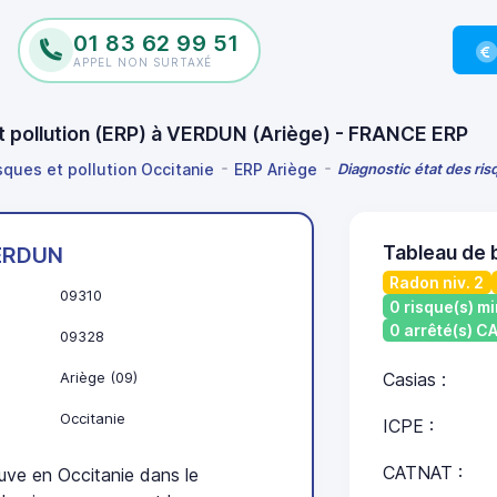
01 83 62 99 51
APPEL NON SURTAXÉ
et pollution (ERP) à VERDUN (Ariège) - FRANCE ERP
sques et pollution Occitanie
ERP Ariège
Diagnostic état des ri
Tableau de
ERDUN
Radon niv. 2
09310
0 risque(s) mi
0 arrêté(s) 
09328
Ariège (09)
Casias :
Occitanie
ICPE :
CATNAT :
e en Occitanie dans le