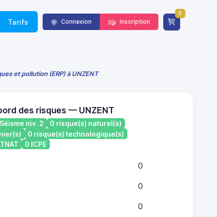
0
Tarifs
Connexion
Inscription
sques et pollution (ERP) à UNZENT
 bord des risques — UNZENT
Séisme niv. 2
0 risque(s) naturel(s)
nier(s)
0 risque(s) technologique(s)
CATNAT
0 ICPE
0
0
0