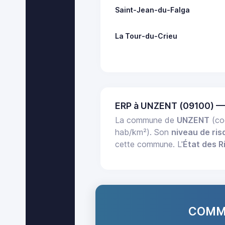
Saint-Jean-du-Falga
La Tour-du-Crieu
ERP à UNZENT (09100) —
La commune de
UNZENT
(co
hab/km²). Son
niveau de ris
cette commune. L'
État des R
COMMA