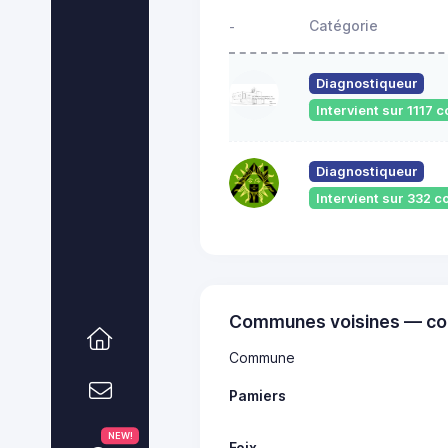
Catégorie
-
Diagnostiqueur
Intervient sur 1117
Diagnostiqueur
Intervient sur 332
Communes voisines — co
Commune
Pamiers
NEW!
Foix