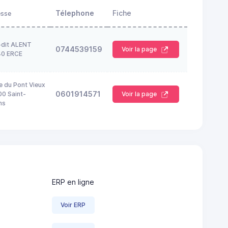
Télephone
Fiche
esse
-dit ALENT
0744539159
Voir la page
40 ERCE
e du Pont Vieux
0601914571
0 Saint-
Voir la page
ns
ERP en ligne
Voir ERP