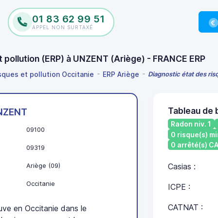
01 83 62 99 51
APPEL NON SURTAXÉ
et pollution (ERP) à UNZENT (Ariège) - FRANCE ERP
sques et pollution Occitanie
ERP Ariège
Diagnostic état des ri
Tableau de
NZENT
Radon niv. 1
09100
0 risque(s) mi
0 arrêté(s) 
09319
Ariège (09)
Casias :
Occitanie
ICPE :
CATNAT :
e en Occitanie dans le