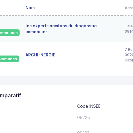
Nom
Adr
les experts occitans du diagnostic
Lieu
immobilier
091
 communes
7 Ru
ARCHI-NERGIE
0920
 communes
Giro
mparatif
Code INSEE
09225
09122