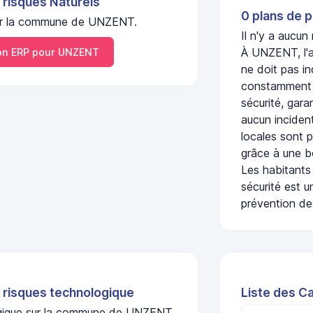
 risques Naturels
0 plans de p
l sur la commune de UNZENT.
Il n'y a aucu
À UNZENT, l'a
n ERP pour UNZENT
ne doit pas i
constamment s
sécurité, gara
aucun incident
locales sont p
grâce à une b
Les habitants
sécurité est u
prévention des
 risques technologique
Liste des C
logique sur la commune de UNZENT.