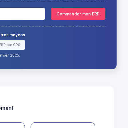
Commander mon ERP
autres moyens
ERP par GPS
nvier 2025.
tement