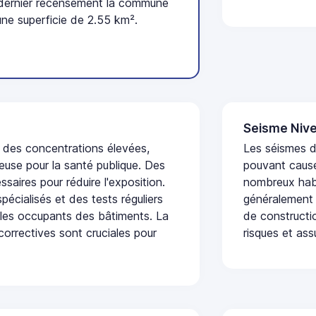
 dernier recensement la commune
une superficie de 2.55 km².
Seisme Nive
t des concentrations élevées,
Les séismes de
euse pour la santé publique. Des
pouvant cause
saires pour réduire l'exposition.
nombreux habi
écialisés et des tests réguliers
généralement 
 les occupants des bâtiments. La
de constructio
 correctives sont cruciales pour
risques et ass