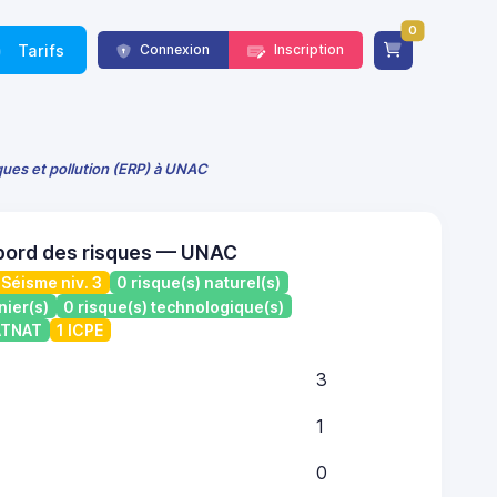
0
Tarifs
Connexion
Inscription
ques et pollution (ERP) à UNAC
bord des risques — UNAC
Séisme niv. 3
0 risque(s) naturel(s)
nier(s)
0 risque(s) technologique(s)
CATNAT
1 ICPE
3
1
0