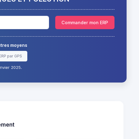
Commander mon ERP
autres moyens
ERP par GPS
nvier 2025.
tement