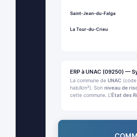
Saint-Jean-du-Falga
La Tour-du-Crieu
ERP à UNAC (09250) — S
La commune de
UNAC
(code 
hab/km²). Son
niveau de ris
cette commune. L'
État des R
COMMA