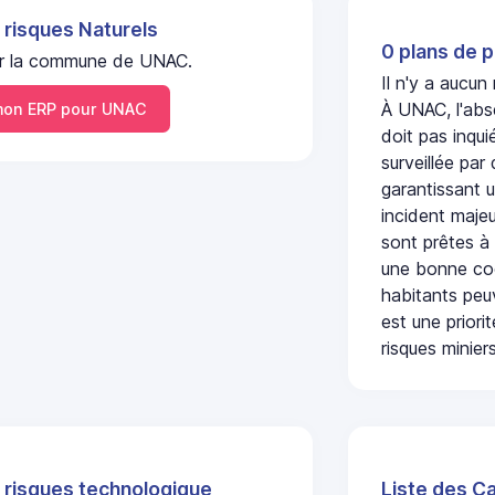
 risques Naturels
0 plans de p
 sur la commune de UNAC.
Il n'y a aucu
À UNAC, l'abs
on ERP pour UNAC
doit pas inqu
surveillée par
garantissant u
incident majeu
sont prêtes à
une bonne coo
habitants peuv
est une prior
risques miniers
 risques technologique
Liste des C