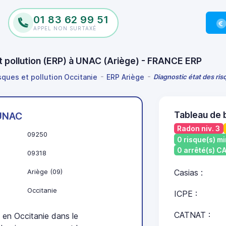
01 83 62 99 51
APPEL NON SURTAXÉ
et pollution (ERP) à UNAC (Ariège) - FRANCE ERP
sques et pollution Occitanie
ERP Ariège
Diagnostic état des ris
Tableau de 
UNAC
Radon niv. 3
09250
0 risque(s) mi
0 arrêté(s) 
09318
Ariège (09)
Casias :
Occitanie
ICPE :
CATNAT :
en Occitanie dans le