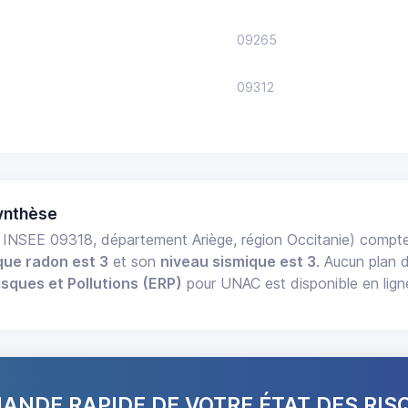
09265
09312
ynthèse
INSEE 09318, département Ariège, région Occitanie) comp
que radon est 3
et son
niveau sismique est 3
. Aucun plan 
isques et Pollutions (ERP)
pour UNAC est disponible en lign
NDE RAPIDE DE VOTRE ÉTAT DES RIS