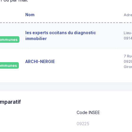
Nom
Adr
les experts occitans du diagnostic
Lieu
immobilier
091
 communes
7 Ru
ARCHI-NERGIE
0920
 communes
Giro
mparatif
Code INSEE
09225