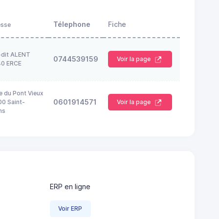
Télephone
Fiche
esse
-dit ALENT
0744539159
Voir la page
40 ERCE
e du Pont Vieux
0601914571
0 Saint-
Voir la page
ns
ERP en ligne
Voir ERP