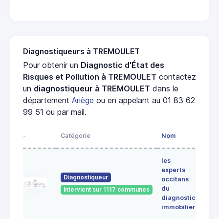
Diagnostiqueurs à TREMOULET
Pour obtenir un
Diagnostic d'État des
Risques et Pollution à TREMOULET
contactez
un
diagnostiqueur à TREMOULET
dans le
département
Ariège
ou en appelant au 01 83 62
99 51 ou par mail.
-
Catégorie
Nom
Adre
les
Lieu-
experts
dit
Diagnostiqueur
occitans
ALE
du
Intervient sur 1117 communes
091
diagnostic
ERC
immobilier