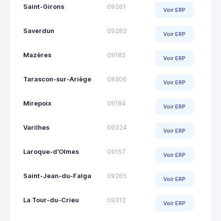
Saint-Girons
09261
Voir ERP
Saverdun
09282
Voir ERP
Mazères
09185
Voir ERP
Tarascon-sur-Ariège
09306
Voir ERP
Mirepoix
09194
Voir ERP
Varilhes
09324
Voir ERP
Laroque-d'Olmes
09157
Voir ERP
Saint-Jean-du-Falga
09265
Voir ERP
La Tour-du-Crieu
09312
Voir ERP