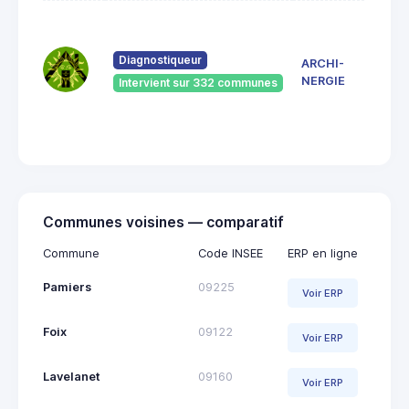
7 Ru
du
Pont
Diagnostiqueur
ARCHI-
Vieu
NERGIE
Intervient sur 332 communes
092
Saint
Giro
Communes voisines — comparatif
Commune
Code INSEE
ERP en ligne
Pamiers
09225
Voir ERP
Foix
09122
Voir ERP
Lavelanet
09160
Voir ERP