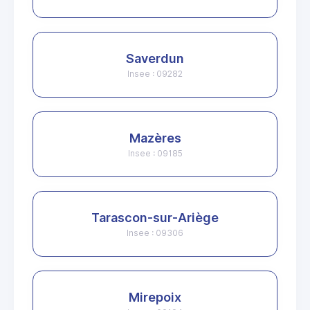
Saverdun
Insee : 09282
Mazères
Insee : 09185
Tarascon-sur-Ariège
Insee : 09306
Mirepoix