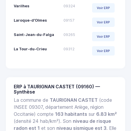
Varilhes
09324
Voir ERP
Laroque-d'Olmes
09157
Voir ERP
Saint-Jean-du-Falga
09265
Voir ERP
La Tour-du-Crieu
09312
Voir ERP
ERP à TAURIGNAN CASTET (09160) —
Synthèse
La commune de
TAURIGNAN CASTET
(code
INSEE 09307, département Ariège, région
Occitanie) compte
163 habitants
sur
6.83 km²
(densité 24 hab/km²). Son
niveau de risque
radon est 1
et son
niveau sismique est 3
. Elle