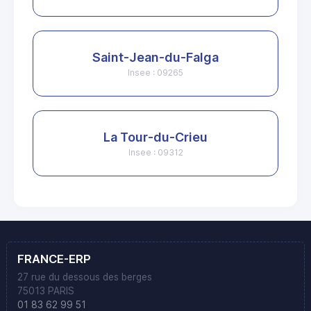
Saint-Jean-du-Falga
Insee : 09265
La Tour-du-Crieu
Insee : 09312
FRANCE-ERP
27 rue du dessous des berges
75013 PARIS
01 83 62 99 51