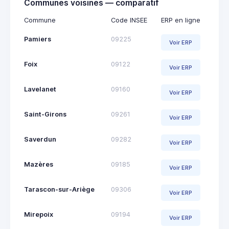
Communes voisines — comparatif
Commune
Code INSEE
ERP en ligne
Pamiers
09225
Voir ERP
Foix
09122
Voir ERP
Lavelanet
09160
Voir ERP
Saint-Girons
09261
Voir ERP
Saverdun
09282
Voir ERP
Mazères
09185
Voir ERP
Tarascon-sur-Ariège
09306
Voir ERP
Mirepoix
09194
Voir ERP