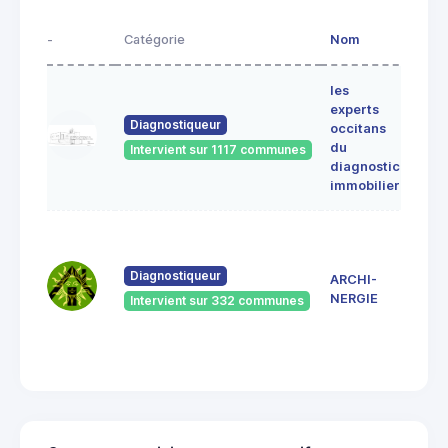
-
Catégorie
Nom
Adre
les
Lieu-
experts
dit
Diagnostiqueur
occitans
ALE
du
Intervient sur 1117 communes
091
diagnostic
ERC
immobilier
7 Ru
du
Pont
Diagnostiqueur
ARCHI-
Vieu
NERGIE
Intervient sur 332 communes
092
Saint
Giro