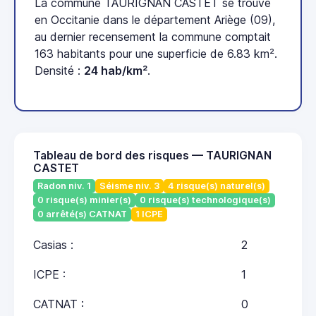
La commune TAURIGNAN CASTET se trouve
en Occitanie dans le département Ariège (09),
au dernier recensement la commune comptait
163 habitants pour une superficie de 6.83 km².
Densité :
24 hab/km²
.
Tableau de bord des risques — TAURIGNAN
CASTET
Radon niv. 1
Séisme niv. 3
4 risque(s) naturel(s)
0 risque(s) minier(s)
0 risque(s) technologique(s)
0 arrêté(s) CATNAT
1 ICPE
Casias :
2
ICPE :
1
CATNAT :
0