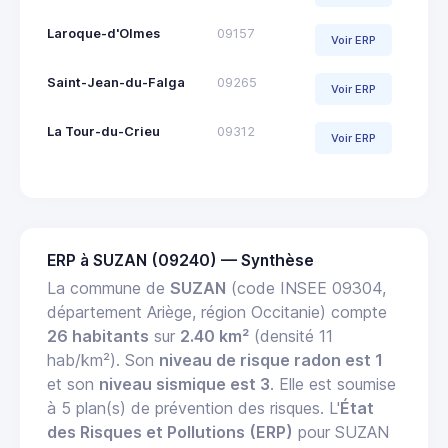
Laroque-d'Olmes
09157
Voir ERP
Saint-Jean-du-Falga
09265
Voir ERP
La Tour-du-Crieu
09312
Voir ERP
ERP à SUZAN (09240) — Synthèse
La commune de
SUZAN
(code INSEE 09304,
département Ariège, région Occitanie) compte
26 habitants
sur
2.40 km²
(densité 11
hab/km²). Son
niveau de risque radon est 1
et son
niveau sismique est 3
. Elle est soumise
à 5 plan(s) de prévention des risques. L'
État
des Risques et Pollutions (ERP)
pour SUZAN