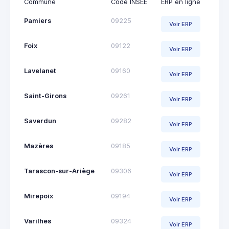
Commune
Code INSEE
ERP en ligne
Pamiers
09225
Voir ERP
Foix
09122
Voir ERP
Lavelanet
09160
Voir ERP
Saint-Girons
09261
Voir ERP
Saverdun
09282
Voir ERP
Mazères
09185
Voir ERP
Tarascon-sur-Ariège
09306
Voir ERP
Mirepoix
09194
Voir ERP
Varilhes
09324
Voir ERP