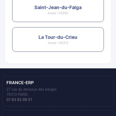
Saint-Jean-du-Falga
Insee : 09265
La Tour-du-Crieu
Insee : 09312
FRANCE-ERP
27 rue du dessous des berges
75013 PARIS
01 83 62 99 51