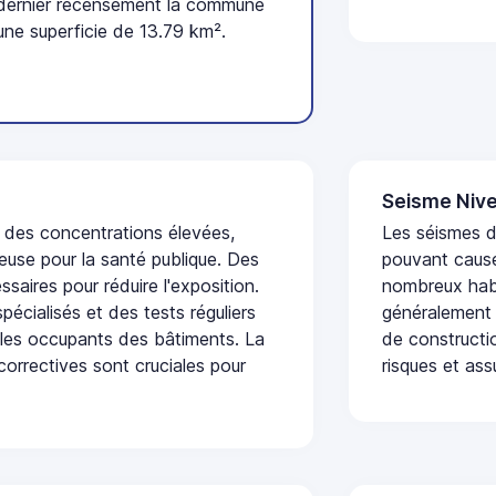
 dernier recensement la commune
une superficie de 13.79 km².
Seisme Nive
t des concentrations élevées,
Les séismes de
euse pour la santé publique. Des
pouvant cause
saires pour réduire l'exposition.
nombreux habi
écialisés et des tests réguliers
généralement 
 les occupants des bâtiments. La
de constructio
 correctives sont cruciales pour
risques et ass