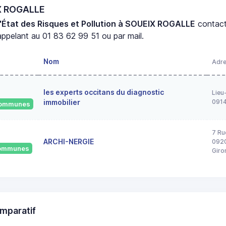
IX ROGALLE
'État des Risques et Pollution à SOUEIX ROGALLE
contac
ppelant au 01 83 62 99 51 ou par mail.
Nom
Adr
les experts occitans du diagnostic
Lieu
immobilier
091
 communes
7 Ru
ARCHI-NERGIE
0920
 communes
Giro
mparatif