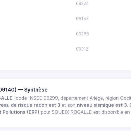
09324
09157
09265
09312
09140) — Synthèse
GALLE
(code INSEE 09299, département Ariège, région Occi
veau de risque radon est 3
et son
niveau sismique est 3
.
t Pollutions (ERP)
pour SOUEIX ROGALLE est disponible en l