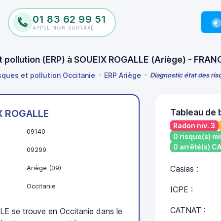
01 83 62 99 51
APPEL NON SURTAXÉ
et pollution (ERP) à SOUEIX ROGALLE (Ariège) - FRA
sques et pollution Occitanie
ERP Ariège
Diagnostic état des ri
Tableau de
X ROGALLE
Radon niv. 3
09140
0 risque(s) mi
0 arrêté(s) 
09299
Ariège (09)
Casias :
Occitanie
ICPE :
CATNAT :
se trouve en Occitanie dans le