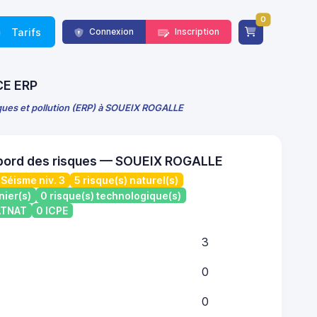
0
Tarifs
Connexion
Inscription
NCE ERP
sques et pollution (ERP) à SOUEIX ROGALLE
 bord des risques — SOUEIX ROGALLE
Séisme niv. 3
5 risque(s) naturel(s)
nier(s)
0 risque(s) technologique(s)
CATNAT
0 ICPE
3
0
0