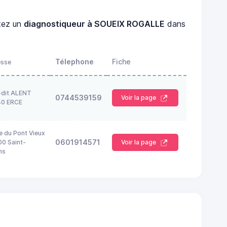
tez un
diagnostiqueur à SOUEIX ROGALLE
dans
Télephone
Fiche
esse
-dit ALENT
0744539159
Voir la page
40 ERCE
e du Pont Vieux
0601914571
0 Saint-
Voir la page
ns