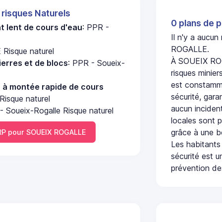
 risques Naturels
0 plans de p
 lent de cours d'eau
: PPR -
Il n'y a aucu
ROGALLE.
Risque naturel
À SOUEIX ROG
erres et de blocs
: PPR - Soueix-
risques minier
est constamme
u à montée rapide de cours
sécurité, gara
Risque naturel
aucun incident
- Soueix-Rogalle Risque naturel
locales sont p
grâce à une b
P pour SOUEIX ROGALLE
Les habitants
sécurité est u
prévention des