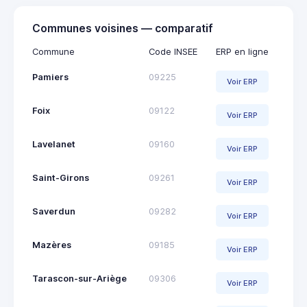
Communes voisines — comparatif
Commune
Code INSEE
ERP en ligne
Pamiers
09225
Voir ERP
Foix
09122
Voir ERP
Lavelanet
09160
Voir ERP
Saint-Girons
09261
Voir ERP
Saverdun
09282
Voir ERP
Mazères
09185
Voir ERP
Tarascon-sur-Ariège
09306
Voir ERP