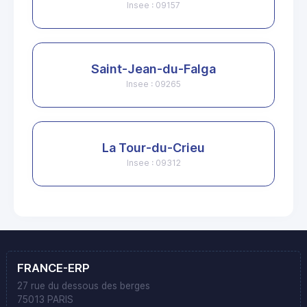
Insee : 09157
Saint-Jean-du-Falga
Insee : 09265
La Tour-du-Crieu
Insee : 09312
FRANCE-ERP
27 rue du dessous des berges
75013 PARIS