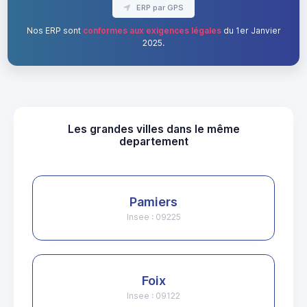
ERP par GPS
Nos ERP sont
conformes aux exigences légales
du 1er Janvier
2025.
Les grandes villes dans le même
departement
Pamiers
Insee : 09225
Foix
Insee : 09122