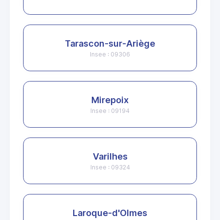
Tarascon-sur-Ariège
Insee : 09306
Mirepoix
Insee : 09194
Varilhes
Insee : 09324
Laroque-d'Olmes