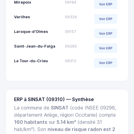
Mirepoix
09194
Voir ERP
Varilhes
09324
Voir ERP
Laroque-d'Olmes
09157
Voir ERP
Saint-Jean-du-Falga
09265
Voir ERP
La Tour-du-Crieu
09312
Voir ERP
ERP à SINSAT (09310) — Synthèse
La commune de
SINSAT
(code INSEE 09296,
département Ariège, région Occitanie) compte
160 habitants
sur
5.14 km²
(densité 31
hab/km²). Son
niveau de risque radon est 2