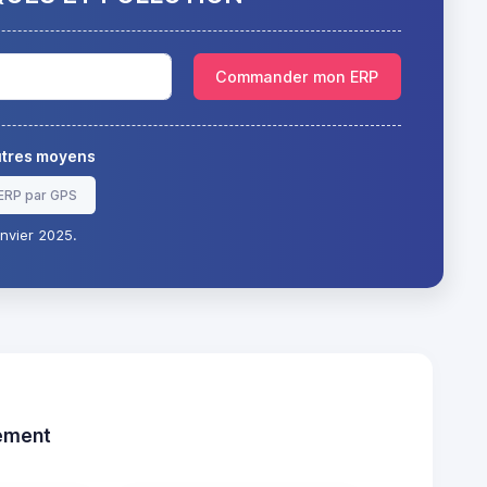
Commander mon ERP
autres moyens
ERP par GPS
nvier 2025.
tement