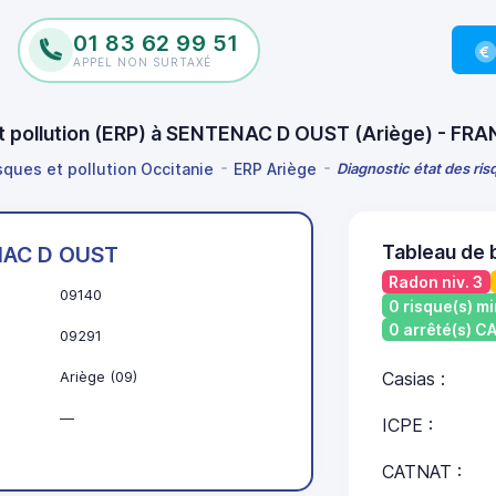
01 83 62 99 51
APPEL NON SURTAXÉ
 et pollution (ERP) à SENTENAC D OUST (Ariège) - FR
sques et pollution Occitanie
ERP Ariège
Diagnostic état des ri
Tableau de
AC D OUST
Radon niv. 3
09140
0 risque(s) mi
0 arrêté(s) 
09291
Ariège (09)
Casias :
—
ICPE :
CATNAT :