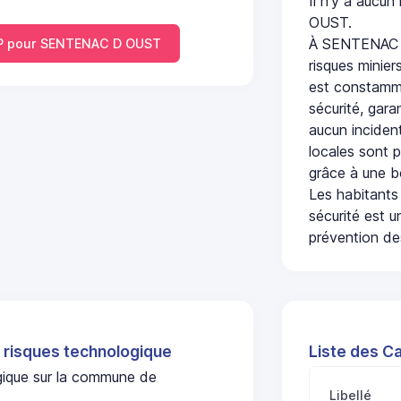
Il n'y a aucu
OUST.
À SENTENAC D
P pour SENTENAC D OUST
risques minier
est constamme
sécurité, gara
aucun incident
locales sont p
grâce à une b
Les habitants
sécurité est u
prévention des
 risques technologique
Liste des C
ogique sur la commune de
Libellé