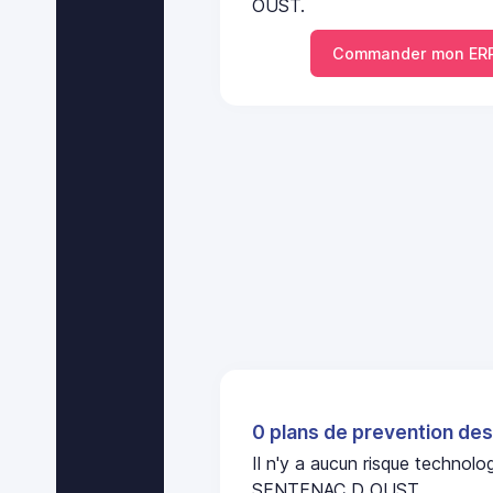
OUST.
Commander mon ER
0 plans de prevention des
Il n'y a aucun risque technol
SENTENAC D OUST.