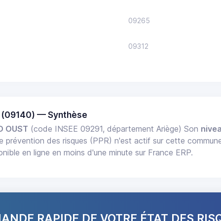
09265
09312
(09140) — Synthèse
D OUST
(code INSEE 09291, département Ariège) Son
nivea
e prévention des risques (PPR) n'est actif sur cette commune
ble en ligne en moins d'une minute sur France ERP.
NDE RAPIDE DE VOTRE ÉTAT DES RIS