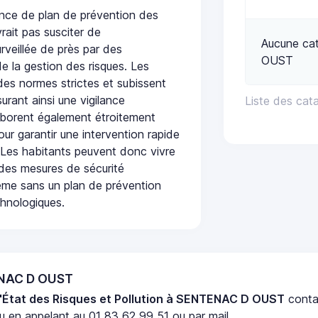
ce de plan de prévention des
rait pas susciter de
Aucune ca
urveillée de près par des
OUST
de la gestion des risques. Les
 des normes strictes et subissent
urant ainsi une vigilance
Liste des ca
laborent également étroitement
ur garantir une intervention rapide
. Les habitants peuvent donc vivre
des mesures de sécurité
ême sans un plan de prévention
chnologiques.
ENAC D OUST
'État des Risques et Pollution à SENTENAC D OUST
conta
 en appelant au 01 83 62 99 51 ou par mail.