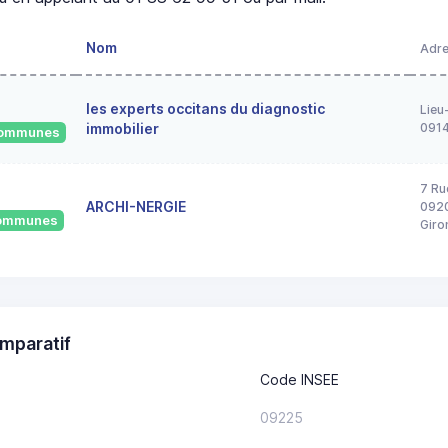
Nom
Adr
les experts occitans du diagnostic
Lieu
immobilier
091
 communes
7 Ru
ARCHI-NERGIE
0920
 communes
Giro
mparatif
Code INSEE
09225