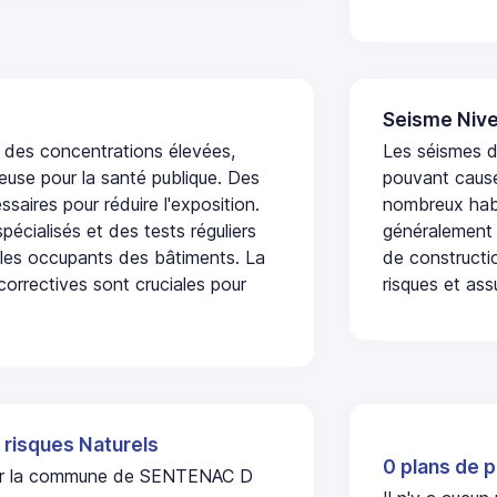
Seisme Nive
t des concentrations élevées,
Les séismes de
euse pour la santé publique. Des
pouvant cause
saires pour réduire l'exposition.
nombreux habi
écialisés et des tests réguliers
généralement 
 les occupants des bâtiments. La
de constructio
 correctives sont cruciales pour
risques et ass
 risques Naturels
0 plans de p
l sur la commune de SENTENAC D