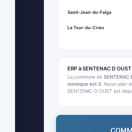
Saint-Jean-du-Falga
La Tour-du-Crieu
ERP à SENTENAC D OUST 
La commune de
SENTENAC 
sismique est 3
. Aucun plan d
SENTENAC D OUST est disponi
COMMA