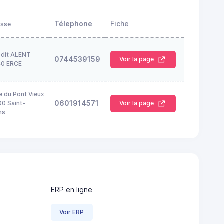
Télephone
Fiche
esse
-dit ALENT
0744539159
Voir la page
40 ERCE
e du Pont Vieux
0601914571
0 Saint-
Voir la page
ns
ERP en ligne
Voir ERP