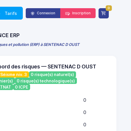
0
Tarifs
Connexion
Inscription
ANCE ERP
sques et pollution (ERP) à SENTENAC D OUST
 bord des risques — SENTENAC D OUST
Séisme niv. 3
0 risque(s) naturel(s)
nier(s)
0 risque(s) technologique(s)
CATNAT
0 ICPE
0
0
0