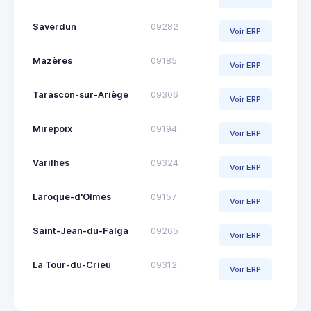
Saverdun
09282
Voir ERP
Mazères
09185
Voir ERP
Tarascon-sur-Ariège
09306
Voir ERP
Mirepoix
09194
Voir ERP
Varilhes
09324
Voir ERP
Laroque-d'Olmes
09157
Voir ERP
Saint-Jean-du-Falga
09265
Voir ERP
La Tour-du-Crieu
09312
Voir ERP