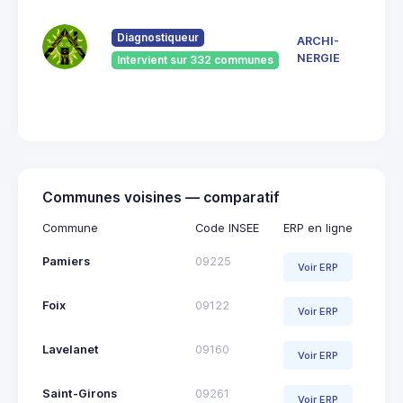
7 Ru
du
Pont
Diagnostiqueur
ARCHI-
Vieu
NERGIE
Intervient sur 332 communes
092
Saint
Giro
Communes voisines — comparatif
Commune
Code INSEE
ERP en ligne
Pamiers
09225
Voir ERP
Foix
09122
Voir ERP
Lavelanet
09160
Voir ERP
Saint-Girons
09261
Voir ERP