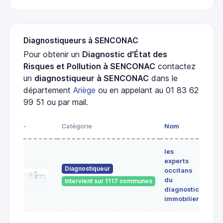
Diagnostiqueurs à SENCONAC
Pour obtenir un
Diagnostic d'État des
Risques et Pollution à SENCONAC
contactez
un
diagnostiqueur à SENCONAC
dans le
département
Ariège
ou en appelant au 01 83 62
99 51 ou par mail.
-
Catégorie
Nom
Adre
les
Lieu-
experts
dit
Diagnostiqueur
occitans
ALE
du
Intervient sur 1117 communes
091
diagnostic
ERC
immobilier