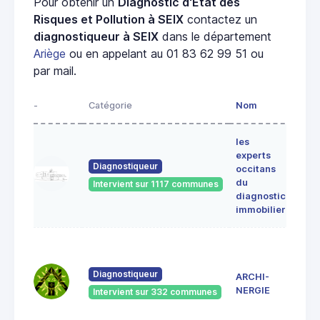
Pour obtenir un
Diagnostic d'État des
Risques et Pollution à SEIX
contactez un
diagnostiqueur à SEIX
dans le département
Ariège
ou en appelant au 01 83 62 99 51 ou
par mail.
-
Catégorie
Nom
Adre
les
Lieu-
experts
dit
Diagnostiqueur
occitans
ALE
du
Intervient sur 1117 communes
091
diagnostic
ERC
immobilier
7 Ru
du
Pont
Diagnostiqueur
ARCHI-
Vieu
NERGIE
Intervient sur 332 communes
092
Saint