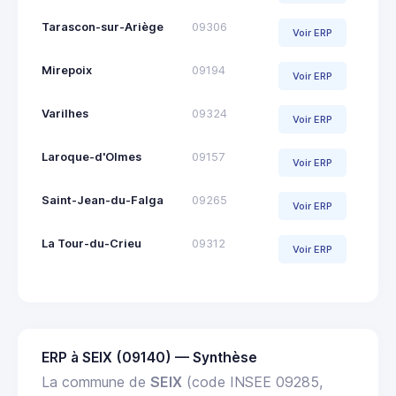
Tarascon-sur-Ariège
09306
Voir ERP
Mirepoix
09194
Voir ERP
Varilhes
09324
Voir ERP
Laroque-d'Olmes
09157
Voir ERP
Saint-Jean-du-Falga
09265
Voir ERP
La Tour-du-Crieu
09312
Voir ERP
ERP à SEIX (09140) — Synthèse
La commune de
SEIX
(code INSEE 09285,