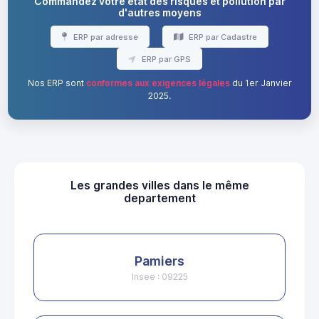
Commandez votre état des risques et pollution par
d'autres moyens
ERP par adresse
ERP par Cadastre
ERP par GPS
Nos ERP sont
conformes aux exigences légales
du 1er Janvier
2025.
Les grandes villes dans le même
departement
Pamiers
Insee : 09225