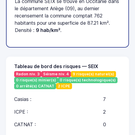
La commune SEIX se trouve en Occitanie dans
le département Ariège (09), au dernier
recensement la commune comptait 762
habitants pour une superficie de 87.21 km².
Densité :
9 hab/km²
.
Tableau de bord des risques — SEIX
Radon niv. 3
Séisme niv. 4
9 risque(s) naturel(s)
0 risque(s) minier(s)
0 risque(s) technologique(s)
0 arrêté(s) CATNAT
2 ICPE
Casias :
7
ICPE :
2
CATNAT :
0